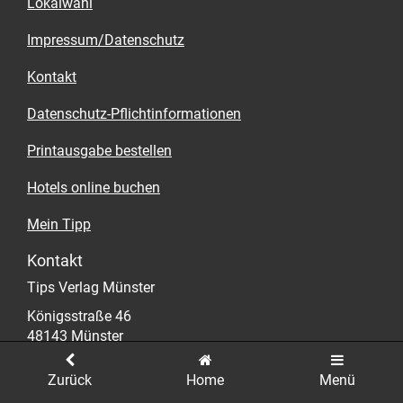
Lokalwahl
Impressum/Datenschutz
Kontakt
Datenschutz-Pflichtinformationen
Printausgabe bestellen
Hotels online buchen
Mein Tipp
Kontakt
Tips Verlag Münster
Königsstraße 46
48143 Münster
E-Mail
frank.schmidt@tips-ms.de
Zurück
Home
Menü
WWW
www.muenster-geht-aus.de