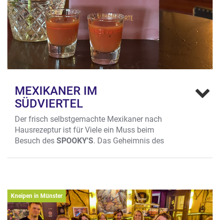
MEXIKANER IM
SÜDVIERTEL
Der frisch selbstgemachte Mexikaner nach
Hausrezeptur ist für Viele ein Muss beim
Besuch des
SPOOKY'S
. Das Geheimnis des
guten Geschmacks: Ein kleiner Schuss Honig,
der der Mixtur aus Tomatensaft, Sangrita,
Tabasco, Pfeffer, Salz, Zitronensaft und Korn
das entscheidende Mü Raffinesse verleiht.
Tasting-Tipp: 4-10 Whisky-Freunde können
Kneipen in Münster
den kuscheligen Roten Salon im Spookys
neuerdings für einen unterhaltsamen