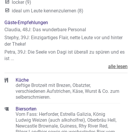
locker (9)
ideal um Leute kennenzulernen (8)
Gäste-Empfehlungen
Claudia, 48J: Das wunderbare Personal
Stephy, 39J: Einzigartiges Flair, nette Leute vor und hinter
der Theke!
Petra, 39J: Die Seele von Dagi ist überall zu spüren und es
ist ...
alle lesen
Küche
deftige Brotzeit mit Brezen, Obatzter,
verschiedenen Aufstrichen, Käse, Wurst & Co. zum
selberschmieren.
Biersorten
Vom Fass: Herforder, Estrella Galizia, König
Ludwig Weizen (auch alkoholfrei), Oberbräu Hell,
Newcastle Brownale, Guiness, Rhy River Red,
Pilger Landbier sowie ein wechselndes Bier vom