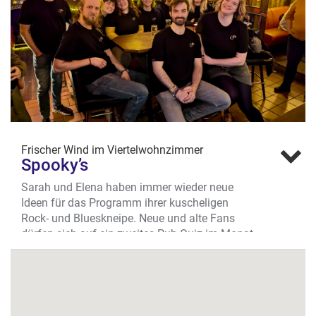
Probierabend buchen. Für schlanke 25 € p.P.
gibt’s einiges zu kosten und viel zu erzählen.
Wo? Hammer Str. 66, Südviertel
Frischer Wind im Viertelwohnzimmer
Spooky’s
Sarah und Elena haben immer wieder neue
Ideen für das Programm ihrer kuscheligen
Rock- und Blueskneipe. Neue und alte Fans
dürfen sich auf ein zweites Pub-Quiz im Monat
freuen und endlich gibt es auch Spooky-
Merch.
Bingo, Quiz, Konzerte & italienische Küche
Die Bingo-Events (jeden letzten Donnerstag im