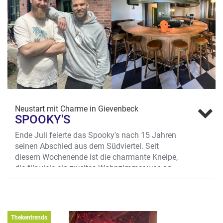
Neustart mit Charme in Gievenbeck
SPOOKY'S
Ende Juli feierte das Spooky's nach 15 Jahren
seinen Abschied aus dem Südviertel. Seit
diesem Wochenende ist die charmante Kneipe,
die für viele ein zweites Wohnzimmer war, an
neuer Adresse in Gievenbeck wieder da!
Nur 15 Minuten mit dem Rad sind es vom
alten zum neuen Spooky's – also keine
Weltreise. In der Nähe des Leonardo Campus,
Thekentrends