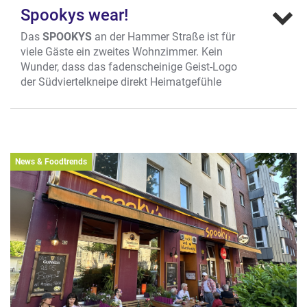
Spookys wear!
Das
SPOOKYS
an der Hammer Straße ist für
viele Gäste ein zweites Wohnzimmer. Kein
Wunder, dass das fadenscheinige Geist-Logo
der Südviertelkneipe direkt Heimatgefühle
weckt. Seit kurzem kann man sich auch
optisch zu seiner Stammkneipe bekennen. T-
Shirts, Hoodies, Beanies, Jutebeutel und Co.
mit dezentem Geist- Logo gibt es seit
Dezember unter
News & Foodtrends
shop.markenstickerei./shops/spookys
.