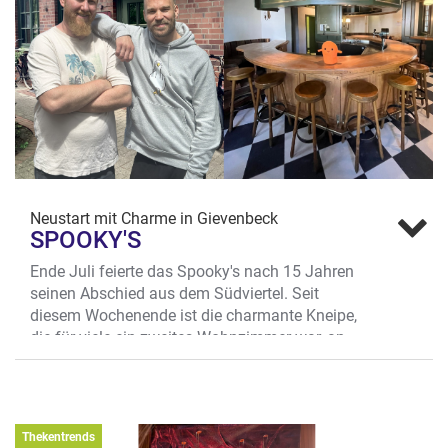
Neustart mit Charme in Gievenbeck
SPOOKY'S
Ende Juli feierte das Spooky's nach 15 Jahren
seinen Abschied aus dem Südviertel. Seit
diesem Wochenende ist die charmante Kneipe,
die für viele ein zweites Wohnzimmer war, an
neuer Adresse in Gievenbeck wieder da!
Nur 15 Minuten mit dem Rad sind es vom
alten zum neuen Spooky's – also keine
Weltreise. In der Nähe des Leonardo Campus,
Thekentrends