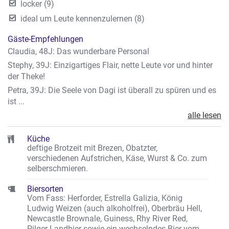
locker (9)
ideal um Leute kennenzulernen (8)
Gäste-Empfehlungen
Claudia, 48J: Das wunderbare Personal
Stephy, 39J: Einzigartiges Flair, nette Leute vor und hinter
der Theke!
Petra, 39J: Die Seele von Dagi ist überall zu spüren und es
ist ...
alle lesen
Küche
deftige Brotzeit mit Brezen, Obatzter,
verschiedenen Aufstrichen, Käse, Wurst & Co. zum
selberschmieren.
Biersorten
Vom Fass: Herforder, Estrella Galizia, König
Ludwig Weizen (auch alkoholfrei), Oberbräu Hell,
Newcastle Brownale, Guiness, Rhy River Red,
Pilger Landbier sowie ein wechselndes Bier vom