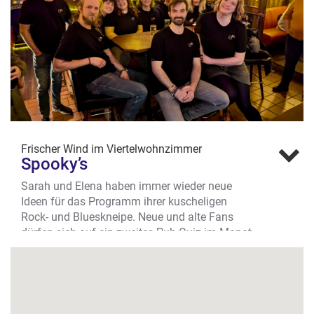
Probierabend buchen. Für schlanke 25 € p.P.
gibt’s einiges zu kosten und viel zu erzählen.
Wo? Hammer Str. 66, Südviertel
Frischer Wind im Viertelwohnzimmer
Spooky’s
Sarah und Elena haben immer wieder neue
Ideen für das Programm ihrer kuscheligen
Rock- und Blueskneipe. Neue und alte Fans
dürfen sich auf ein zweites Pub-Quiz im Monat
freuen und endlich gibt es auch Spooky-
Merch.
Bingo, Quiz, Konzerte & italienische Küche
Die Bingo-Events (jeden letzten Donnerstag im