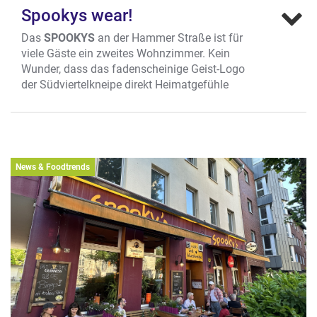
Spookys wear!
Das
SPOOKYS
an der Hammer Straße ist für
viele Gäste ein zweites Wohnzimmer. Kein
Wunder, dass das fadenscheinige Geist-Logo
der Südviertelkneipe direkt Heimatgefühle
weckt. Seit kurzem kann man sich auch
optisch zu seiner Stammkneipe bekennen. T-
Shirts, Hoodies, Beanies, Jutebeutel und Co.
mit dezentem Geist- Logo gibt es seit
Dezember unter
News & Foodtrends
shop.markenstickerei./shops/spookys
.