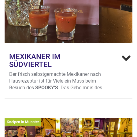
MEXIKANER IM
SÜDVIERTEL
Der frisch selbstgemachte Mexikaner nach
Hausrezeptur ist für Viele ein Muss beim
Besuch des
SPOOKY'S
. Das Geheimnis des
guten Geschmacks: Ein kleiner Schuss Honig,
der der Mixtur aus Tomatensaft, Sangrita,
Tabasco, Pfeffer, Salz, Zitronensaft und Korn
das entscheidende Mü Raffinesse verleiht.
Tasting-Tipp: 4-10 Whisky-Freunde können
Kneipen in Münster
den kuscheligen Roten Salon im Spookys
neuerdings für einen unterhaltsamen