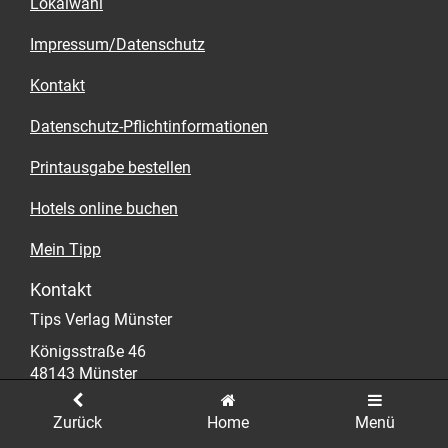
Lokalwahl
Impressum/Datenschutz
Kontakt
Datenschutz-Pflichtinformationen
Printausgabe bestellen
Hotels online buchen
Mein Tipp
Kontakt
Tips Verlag Münster
Königsstraße 46
48143 Münster
E-Mail
frank.schmidt@tips-ms.de
Zurück
Home
Menü
WWW
www.muenster-geht-aus.de