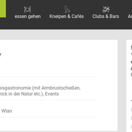
essen gehen
Kneipen & Cafés
Clubs & Bars
A
e
ebnisgastronomie (mit Armbrustschießen,
ck in der Natur etc.), Events
s Wlan