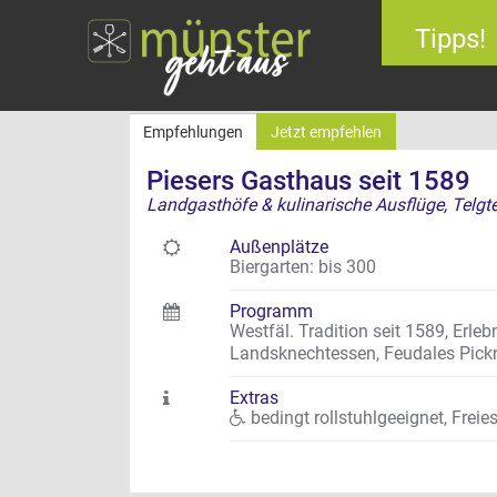
Tipps!
Empfehlungen
Jetzt empfehlen
Piesers Gasthaus seit 1589
Landgasthöfe & kulinarische Ausflüge, Telgt
Außenplätze
Biergarten: bis 300
Programm
Westfäl. Tradition seit 1589, Erl
Landsknechtessen, Feudales Pickni
Extras
bedingt rollstuhlgeeignet
,
Freie