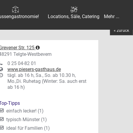
ussengastronomie!
Locations, Säle, Catering
Mehr ...
« zurück
Grevener Str. 125
48291 Telgte-Westbevern
0 25 04-82 01
www.piesers-gasthaus.de
tägl. ab 16 h, Sa., So. ab 10.30 h,
Mo.,Di. Ruhetag (Winter: Sa. auch erst
ab 16 h)
Top-Tipps
einfach lecker! (1)
typisch Münster (1)
ideal für Familien (1)