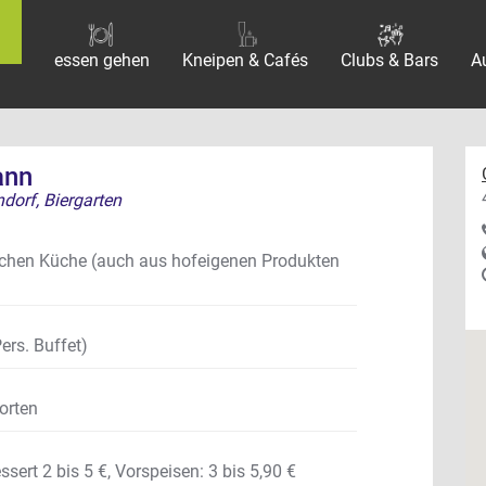
essen gehen
Kneipen & Cafés
Clubs & Bars
A
ann
dorf, Biergarten
chen Küche (auch aus hofeigenen Produkten
Pers. Buffet)
orten
ssert 2 bis 5 €
,
Vorspeisen: 3 bis 5,90 €