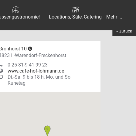
ussengastronomie!
Locations, Säle, Catering
Mehr ...
« zurück
Gronhorst 10
48231 -Warendorf-Freckenhorst
0 25 81-9 41 99 23
www.cafe-hof-lohmann.de
Di.-Sa. 9 bis 18 h, Mo. und So.
Ruhetag