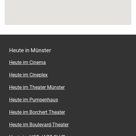
nach dem Standesamt – das sich übrigens
ganz in der Nähe befindet. Für bis zu 20
Personen bieten die Räumlichkeiten Platz. Ein
charmanter Außenbereich mit Holzterrasse ist
im von der Straße nicht einsehbaren Innenhof
zusätzlich verfügbar. Kaffee, Kuchen sowie
Kleinigkeiten der österreichischen Küche
können – wie praktisch! – aus der Küche der
Heute in Münster
„Leibeslust“ nebenan gebracht werden.
Heute im Cinema
Heute im Cineplex
Heute im Theater Münster
Heute im Pumpenhaus
Heute im Borchert Theater
Heute im Boulevard-Theater