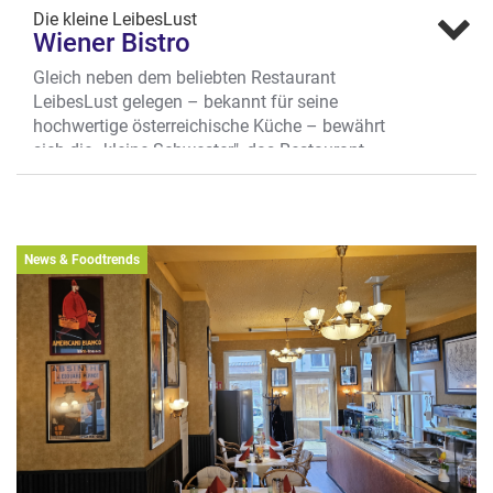
Die kleine LeibesLust
Wiener Bistro
Gleich neben dem beliebten Restaurant
LeibesLust gelegen – bekannt für seine
hochwertige österreichische Küche – bewährt
sich die „kleine Schwester", das Restaurant
Wiener Bistro, mit überraschend vielfältigen
österreichischen Schmankerln. Alles etwas
kleiner und schneller für den leckeren
Mittagstisch. Die beliebten österreichischen
News & Foodtrends
Klassiker sind natürlich immer auf der der
Karte. Dazu österreichische Weiß- oder
Rotweine.
Mittagstisch
Das Bistro ist mittags geöffnet und bietet ein
feines kulinarisches Programm: Für süße
Momente sorgen wienerische
Kaffeespezialitäten und frisch zubereiteter
Kaiserschmarrn.