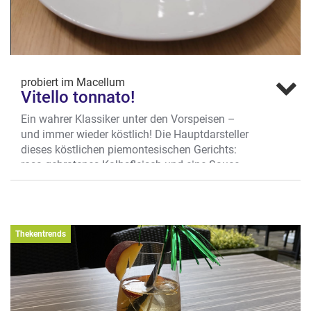
probiert im Macellum
Vitello tonnato!
Ein wahrer Klassiker unter den Vorspeisen –
und immer wieder köstlich! Die Hauptdarsteller
dieses köstlichen piemontesischen Gerichts:
rosa gebratenes Kalbsfleisch und eine Sauce
aus Kapernäpfeln, Thunfisch, Sardellen,
Olivenöl und Zitronensaft. Im MACELLUM
auch optisch eine Augenweide.
Wo? Bogenstr. 15, City
Thekentrends