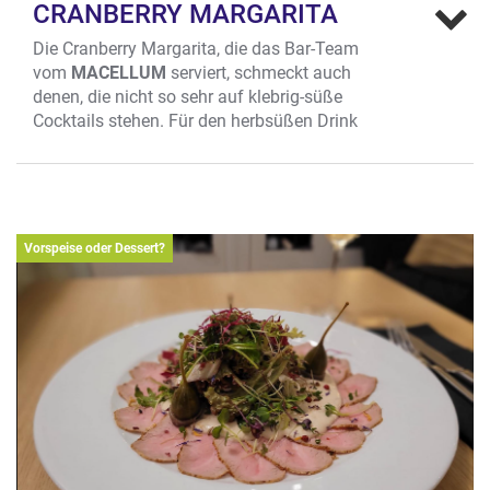
CRANBERRY MARGARITA
Die Cranberry Margarita, die das Bar-Team
vom
MACELLUM
serviert, schmeckt auch
denen, die nicht so sehr auf klebrig-süße
Cocktails stehen. Für den herbsüßen Drink
dient Cranberrysaft als Grundlage. Als
alkoholische Komponente werden Tequila und
Cointreau hinzugegeben. Lemon juice verleiht
eine Extraportion Spritzigkeit.
Vorspeise oder Dessert?
Wo? Bogenstr. 15, City