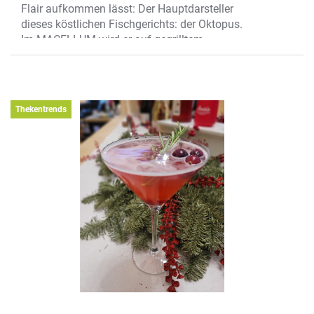
Flair aufkommen lässt: Der Hauptdarsteller
dieses köstlichen Fischgerichts: der Oktopus.
Im MACELLUM wird er auf gegrilltem
mediterranem Gemüse, mit Belugalinsen und
Safranschaum serviert. Ohne Frage auch
optisch eine Augenweide!
Wo?
Bogenstr. 15, Kiepenkerlviertel
Thekentrends