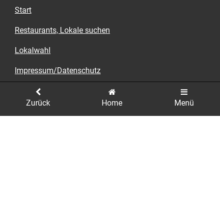
10 bis 22 Uhr, So. 12 bis 18 Uhr
Start
Restaurants, Lokale suchen
Lokalwahl
Impressum/Datenschutz
Kontakt
Zurück
Home
Menü
Datenschutz-Pflichtinformationen
Printausgabe bestellen
Hotels online buchen
Mein Tipp
Kontakt
Tips Verlag Münster