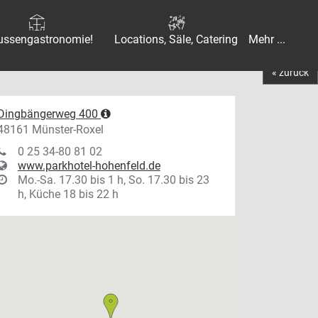
ussengastronomie!
Locations, Säle, Catering
Mehr ...
« zurück
Dingbängerweg 400
48161 Münster-Roxel
0 25 34-80 81 02
www.parkhotel-hohenfeld.de
Mo.-Sa. 17.30 bis 1 h, So. 17.30 bis 23
h, Küche 18 bis 22 h