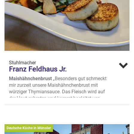
Stuhlmacher
Franz Feldhaus Jr.
Maishähnchenbrust
„Besonders gut schmeckt
mir zurzeit unsere Maishähnchenbrust mit
würziger Thymiansauce. Das Fleisch wird auf
der Haut gebraten und kommt begleitet von
Kräuterseitlingen, Wurzelgemüse und
Kartoffelküchlein auf den Tisch. Einfach
lecker.“
Wo? Prinzipalmarkt 6-7, Altstadt
Deutsche Küche in Münster