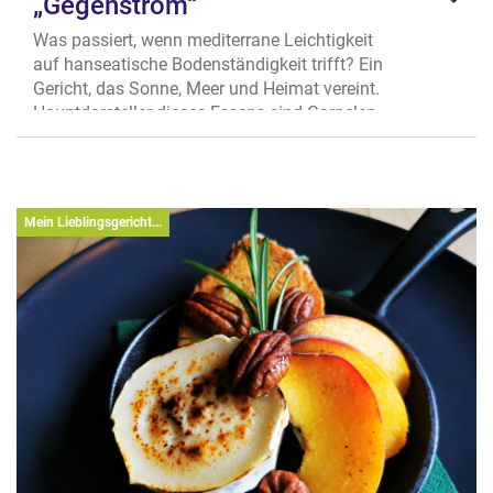
„Gegenstrom“
Was passiert, wenn mediterrane Leichtigkeit
auf hanseatische Bodenständigkeit trifft? Ein
Gericht, das Sonne, Meer und Heimat vereint.
Hauptdarsteller dieses Essens sind Garnelen
und grünes Paprikagemüse, die von auf der
Haut gegartem Lachsfilet und einer Sauce aus
Fischfond, Zwiebeln und dem frisch-fruchtig
portugiesischen „Vinoh Verde“ hervorragend in
Mein Lieblingsgericht...
Szene gesetzt werden. Begleitet von
hausgebackenem Dinkel-Ciabatta, das die
Sauce perfekt aufnimmt wird das Ganze zu
einem sommerlich leichten Hochgenuss.
Wo?
Engelstr. 60, City Ost