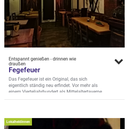
Entspannt genießen - drinnen wie
draußen
Fegefeuer
Das Fegefeuer ist ein Original, das sich
eigentlich ständig neu erfindet. Vor mehr als
einem Vierteljahrhundert als Mittelaltertaverne
gegründet, hat Münsters etwas andere Taverne
die „Dark Ages“ mittlerweile erfolgreich hinter
sich gelassen. Im neuen Quartier an der
Engelstraße trifft Alice im Wunderland auf
Lokalheldinnen
Steampunk, die Gemütlichkeit eines