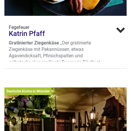
Fegefeuer
Katrin Pfaff
Gratinierter Ziegenkäse
„Der gratinierte
Ziegenkäse mit Pekannüssen, etwas
Agavendicksaft, Pfirsichspalten und
selbstgebackenem Knobi-Rosmarin-Röstbrot
ist mein persönliches Lieblingsgericht von
unserer Karte. Er ist schnell gemacht, ohne
dass ich nach Feierabend die Küche nerven
muss. Ein kleiner Leckerbissen, bei dem die
Deutsche Küche in Münster
feine Säure der Frucht einen schönen Kontrast
zum geschmolzenen Käse liefert. Und einer,
den ich auch zwischen Tür und Angel essen
kann.“
Wo? Engelstr. 60, Bahnhofsviertel