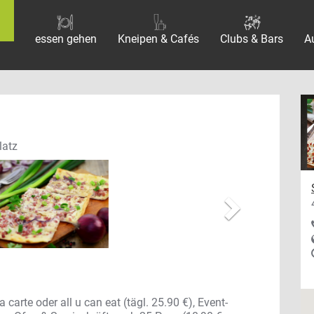
essen gehen
Kneipen & Cafés
Clubs & Bars
A
vor
latz
arte oder all u can eat (tägl. 25.90 €)
,
Event-