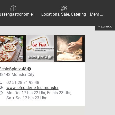
ussengastronomie!
Locations, Säle, Catering
Mehr ...
« zurück
Schloßplatz 48
48143 Münster-City
02 51-28 71 93 48
www.lefeu.de/le-feu-munster
Mo.-Do. 17 bis 22 Uhr, Fr. bis 23 Uhr,
Sa.+ So. 12 bis 23 Uhr