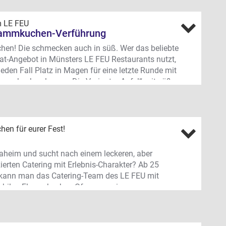
m LE FEU
lammkuchen-Verführung
en! Die schmecken auch in süß. Wer das beliebte
eat-Angebot in Münsters LE FEU Restaurants nutzt,
 jeden Fall Platz in Magen für eine letzte Runde mit
lammkuchen lassen: Die Variante „Apfel“ mit süßer
mt und Zucker oder am Tisch flambiertem Calvados
n hier ebenso wie das „Kleine Äffchen“ mit Bananen
schokolade oder die „Sweet Sensation“ mit
ren, Butterkeksen, Crème und Vanillesauce. Selbst
en für eurer Fest!
uchen des Monats ist nicht selten ein süßer.
ßplatz 48, City und Düesbergweg 168,
 daheim und sucht nach einem leckeren, aber
iertel
erten Catering mit Erlebnis-Charakter? Ab 25
kann man das Catering-Team des LE FEU mit
bilen Flammkuchen-Ofen engagieren.
hen All-you-can-eat
arty, Hochzeitsfeier, Firmenevent oder