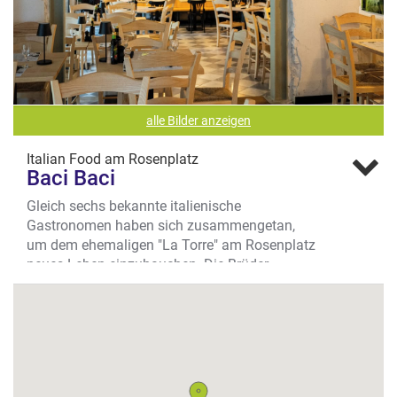
alle Bilder anzeigen
Italian Food am Rosenplatz
Baci Baci
Gleich sechs bekannte italienische
Gastronomen haben sich zusammengetan,
um dem ehemaligen "La Torre" am Rosenplatz
neues Leben einzuhauchen. Die Brüder
Umberto, Daniele und Ermanno (Unico Bar,
Maggio), Roberto (Café Med, Spelunke, etc.),
Leo (Moro 112, Amore) und Manu (Trattoria
Traversa, Amore) vereinen Erfahrung und jede
Menge Leidenschaft für die Cucina Italiana.