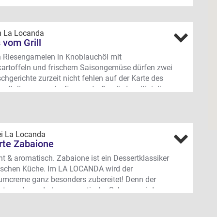
im La Locanda
vom Grill
 Riesengarnelen in Knoblauchöl mit
artoffeln und frischem Saisongemüse dürfen zwei
schgerichte zurzeit nicht fehlen auf der Karte des
s Italieners an der Frauenstraße: die Involtini di
Lachs-Wirsing-Roulade) und das klassische
et. Aber Fischfans aufgepasst: nicht bestellen,
nicht einen Blick auf die wechselnde
skarte geworfen hat, die hier stets ebenfalls mit
ei La Locanda
ns) einem saisonalen Gericht aus dem Meer
erte Zabaione
.
cht & aromatisch. Zabaione ist ein Dessertklassiker
str. 32, Univiertel
enischen Küche. Im LA LOCANDA wird der
mcreme ganz besonders zubereitet! Denn der
ichte und wunderbar aromatische Schaum wird
 und warm mit knuspriger Kruste serviert, begleitet
m Vanilleeis, Zimt und Himbeeren.