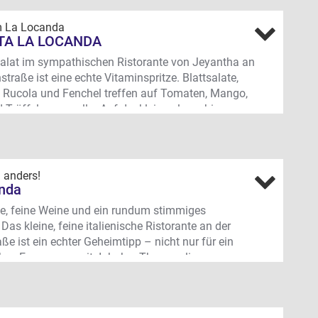
str. 32, Univiertel
im La Locanda
TA LA LOCANDA
alat im sympathischen Ristorante von Jeyantha an
straße ist eine echte Vitaminspritze. Blattsalate,
, Rucola und Fenchel treffen auf Tomaten, Mango,
 Trüffelmozzarella. Auf der kleinen lauschigen
enossen ist der Schlossblick inklusive.
str. 32, Univiertel
l anders!
nda
e, feine Weine und ein rundum stimmiges
Das kleine, feine italienische Ristorante an der
ße ist ein echter Geheimtipp – nicht nur für ein
hes Essen zu zweit. Inhaber Tharumalingam
ist Koch mit Leib und Seele und der kreative Kopf
anda. Seit fast 30 Jahren hat er sich der
hen Küche verschrieben – und kreiert immer wieder