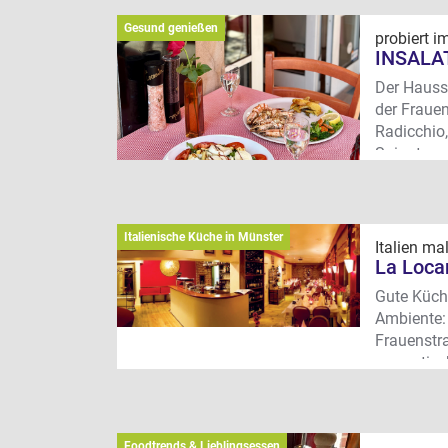
Wo? Frauen
Gesund genießen
probiert 
INSALA
Der Hauss
der Frauen
Radicchio
Spinat und
Terrasse g
Wo? Frauen
Italienische Küche in Münster
Italien ma
La Loca
Gute Küch
Ambiente: 
Frauenstra
romantisc
Jeyanthan 
des La Loc
italienisc
Foodtrends & Lieblingsessen