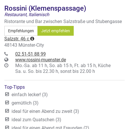
Rossini (Klemenspassage)
Restaurant, Italienisch
Ristorante und Bar zwischen Salzstraße und Stubengasse
Empfehlungen
Jetzt empfehlen
Salzstr. 46 c
48143 Münster-City
02 51-51 88 99
www.rossini-muenster.de
Mo.-Sa. ab 11 h, So. ab 15 h, Ft. ab 15 h, Küche
Sa. u. So. bis 22.30 h, sonst bis 22.00 h
Top-Tipps
einfach lecker! (3)
gemütlich (3)
ideal für einen Abend zu zweit (3)
ideal zum Quatschen (3)
ideal für einen Abend mit Freunden (2)