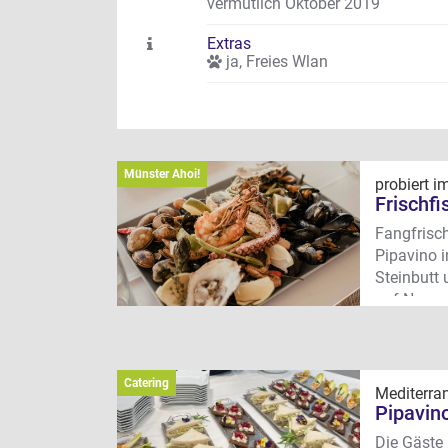
vermutlich Oktober 2019
Extras
ja
,
Freies Wlan
Münster Ahoi!
probiert i
Frischfi
Fangfrisch
Pipavino i
Steinbutt 
auf Numme
möchte, be
Wo?
Dingb
THC – Ten
Catering
Mediterran
Pipavin
Die Gäste 