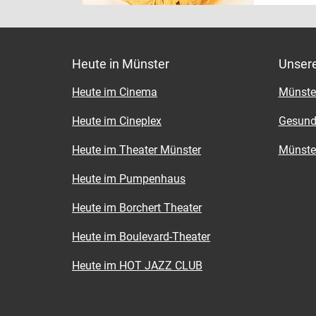
kommen dir
kulinarisc
sie das Te
darüber h
Medaillons
Spezialitä
Kartoffel
Lieferung 
es, rechtz
Heute in Münster
Unser
Fleischger
Wo? Ding
Wo? Dingb
Heute im Cinema
Münster
www.pipa
Heute im Cineplex
Gesund
Wann? Mi.
Pers.
Heute im Theater Münster
Münster
Heute im Pumpenhaus
Heute im Borchert Theater
Heute im Boulevard-Theater
Heute im HOT JAZZ CLUB