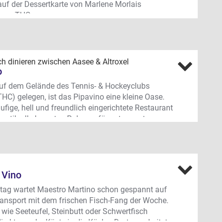
sche & mediterrane Küche, Buffet, Menü oder
auf der Dessertkarte von Marlene Morlais
 für 20 bis 150 Personen. Full Service (Aufbau,
e am THC.
vice, Mobiliar, etc.). Deko-Service zubuchbar -
ängerweg 349, Alt-Roxel
weg 349, Roxel - 0 25 34 / 6 44 91 91 -
vino.com
h dinieren zwischen Aasee & Altroxel
o
 auf dem Gelände des Tennis- & Hockeyclubs
HC) gelegen, ist das Pipavino eine kleine Oase.
ufige, hell und freundlich eingerichtete Restaurant
en stilvoll-eleganten Rahmen für entspannte
che Verwöhn-Momente. Die Gäste lieben die
rte italienische Küche und die Präsenz von
in Marlene Morais und rechter Hand Pedro Garcia.
 Plus ist der atmosphärische Außenbereich. Die
 Veranda wird rund um die Uhr von der Sonne
 Vino
itag wartet Maestro Martino schon gespannt auf
sta, Vino & mehr
ransport mit dem frischen Fisch-Fang der Woche.
 wie Seeteufel, Steinbutt oder Schwertfisch
edeutet übrigens “Pizza-Pasta-Vino", aber der