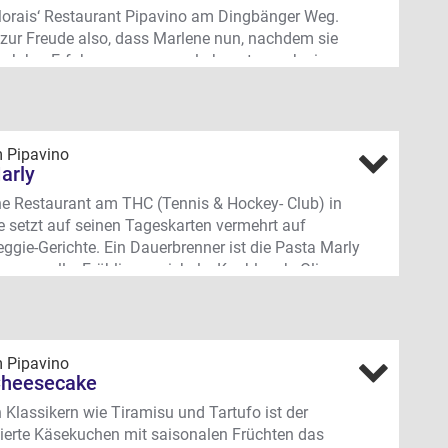
orais‘ Restaurant Pipavino am Dingbänger Weg.
 zur Freude also, dass Marlene nun, nachdem sie
ier Jahre Erfahrungen sammeln konnte, auch ein
ering ganz im Pipavino-Stil anbietet.
d, Menü oder Buffet
ene italienische und andere mediterrane
m Pipavino
iten werden ganz individuell auf euer Event und
arly
che abgestimmt. Personal und Service sind im
e Restaurant am THC (Tennis & Hockey- Club) in
benso selbstverständlich enthalten, wie Aufbau
 setzt auf seinen Tageskarten vermehrt auf
 der kulinarischen Verköstigung. Auf Wunsch
eggie-Gerichte. Ein Dauerbrenner ist die Pasta Marly
t Marlene auch Zelte, Mobiliar & Co.
mozzarella, Frühlingszwiebeln, Knoblauch, Oliven
ialistin
- Tomaten. Auch als Risotto erhältlich.
chen Dekoration jemanden sucht: Marlene Morais
ängerweg 349, Münster-Altroxel
ein Händchen für Deko, wie man an ihrem eigenen
m Pipavino
t gut erkennen kann. Auf Wunsch kann man sie für
 Cheesecake
tive Gestaltung des Events gleich mitbuchen.
Klassikern wie Tiramisu und Tartufo ist der
sierte Käsekuchen mit saisonalen Früchten das