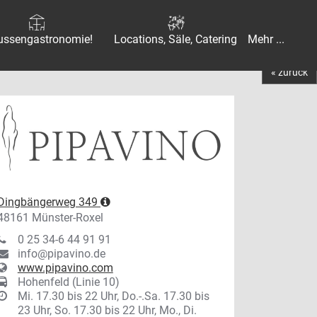
ussengastronomie!
Locations, Säle, Catering
Mehr ...
« zurück
Dingbängerweg 349
48161 Münster-Roxel
0 25 34-6 44 91 91
info@pipavino.de
www.pipavino.com
Hohenfeld (Linie 10)
Mi. 17.30 bis 22 Uhr, Do.-.Sa. 17.30 bis
23 Uhr, So. 17.30 bis 22 Uhr, Mo., Di.