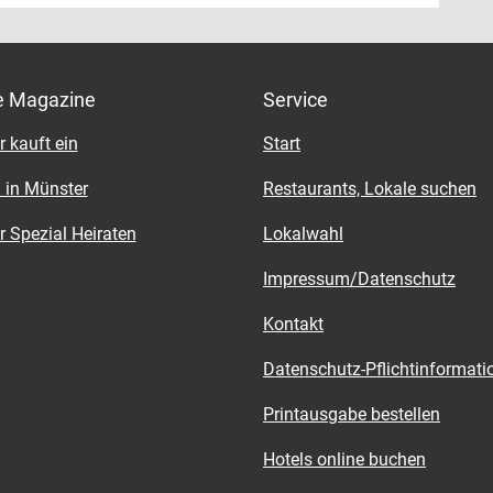
ekt von der Küste in die Küche. Dort verarbeitet
he Einfallsreichtum der Küchen-Crew geht weit
am sogleich beispielsweise zu feinen Seeteufel-
inaus und umfasst ebenso frische Fisch-
 in einer Kräuterkruste auf getrüffeltem
ten (jeden Freitag erwartet man im Pipavino eine
stampf mit Saisongemüse – ein Gedicht! Da heißt
direkt von der Küste) und ranierte
eitig reservieren, denn der Vorrat reicht nur begrenzt.
e Magazine
Service
ichte.
bängerweg 349, Roxel
ängerweg 349, Roxel, Tel. 0251-6449191,
 kauft ein
Start
vino.com
 in Münster
Restaurants, Lokale suchen
-So. ab 17.30 Uhr, mittags auf Anfrage ab 20
 Spezial Heiraten
Lokalwahl
Impressum/Datenschutz
Kontakt
Datenschutz-Pflichtinformati
Printausgabe bestellen
Hotels online buchen