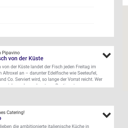
m Pipavino
sch von der Küste
 von der Küste landet der Fisch jeden Freitag im
n Altroxel an – darunter Edelfische wie Seeteufel,
und Co. Serviert wird, so lange der Vorrat reicht. Wer
r sicher gehen oder etwas Bestimmtes essen
stellt am besten vor.
ängerweg 349, Alt-Roxel (auf dem Gelände des
nis- & Hochclub Münster)
es Catering!
o
lieben die ambitionierte italienische Küche in