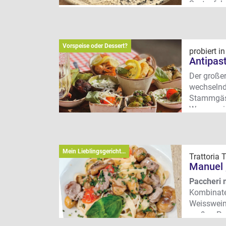
Seeteufel 
Luganer.
Wo?
Königs
Vorspeise oder Dessert?
probiert i
Antipast
Der großer
wechselnde
Stammgäst
Wer gar n
als Haupt
Wo? Königs
Mein Lieblingsgericht...
Trattoria 
Manuel 
Paccheri 
Kombinate
Weisswein
großen Pa
auf.“