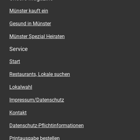
Hochzeitsgesellschaft. So kann ausgelassen,
Münster kauft ein
ungestört und ohne zu stören bis in die frühen
Morgenstunden gefeiert werden.
Gesund in Münster
Münster Spezial Heiraten
Service
Start
Restaurants, Lokale suchen
Lokalwahl
Impressum/Datenschutz
Kontakt
Datenschutz-Pflichtinformationen
Printausgabe bestellen