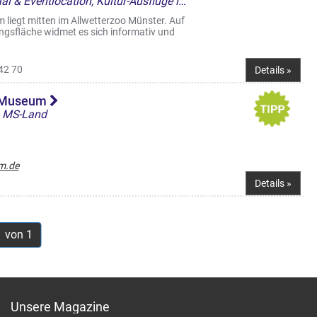
Museen, Kultur & Freizeit, Saal & Eventlocation, Kultur-Ausflüge ins MS-Land
liegt mitten im Allwetterzoo Münster. Auf
gsfläche widmet es sich informativ und
42 70
Details »
n-Museum
s MS-Land
m.de
Details »
1 von 1
Unsere Magazine