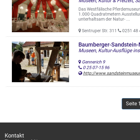
Das Westfälische Pferdemuseum 
1.000 Quadratmetern Ausstellun
unterhaltsam der Natur- ...
Sentruper Str. 311
0251 48 
Baumberger-Sandstei
Museen, Kultur-Ausflüge in
Gennerich 9
0 25 07-15 96
http://www.sandsteinmuseu
Seite 
Kontakt