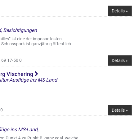
Details »
d, Besichtigungen
illes“ ist eine der imposantesten
Schlosspark ist ganzjährig öffentlich
 69 17-50 0
Details »
g Vischering
Kultur-Ausflüge ins MS-Land
00
Details »
sflüge ins MS-Land,
von Punkt A zu Punkt B, ganz egal, welche