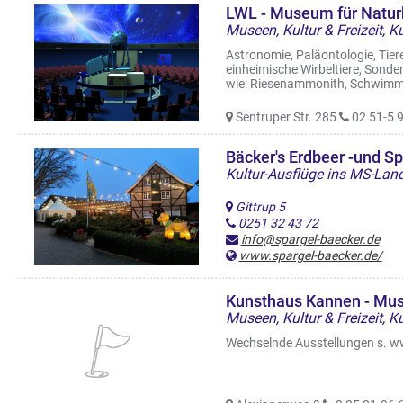
Museen, Kultur & Freizeit, 
Astronomie, Paläontologie, Tier
einheimische Wirbeltiere, Sonde
wie: Riesenammonith, Schwimm 
Sentruper Str. 285
02 51-5 
Bäcker's Erdbeer -und S
Kultur-Ausflüge ins MS-Lan
Gittrup 5
0251 32 43 72
info@spargel-baecker.de
www.spargel-baecker.de/
Museen, Kultur & Freizeit, 
Wechselnde Ausstellungen s. 