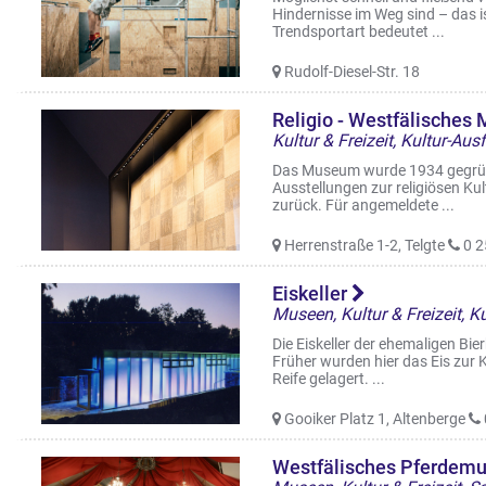
Hindernisse im Weg sind – das is
Trendsportart bedeutet ...
Rudolf-Diesel-Str. 18
Religio - Westfälisches 
Kultur & Freizeit, Kultur-Au
Das Museum wurde 1934 gegründe
Ausstellungen zur religiösen K
zurück. Für angemeldete ...
Herrenstraße 1-2, Telgte
0 2
Eiskeller
Die Eiskeller der ehemaligen Bie
Früher wurden hier das Eis zur
Reife gelagert. ...
Gooiker Platz 1, Altenberge
Westfälisches Pferdem