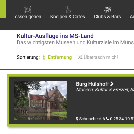
essen gehen
Kneipen & Cafés
Clubs & Bars
A
Kultur-Ausflüge ins MS-Land
Das wichtigsten Museen und Kulturziele im Müns
Sortierung:
Entfernung
Überrasch mich!
Burg Hülshoff
Schonebeck 6
0 25 34-10 5