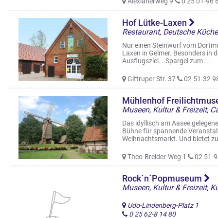
Alexianerweg 9
0 25 01-96 
Hof Lütke-Laxen
Restaurant, Deutsche Küche
Nur einen Steinwurf vom Dortmu
Laxen in Gelmer. Besonders in de
Ausflugsziel. . Spargel zum ...
Gittruper Str. 37
02 51-32 9
Mühlenhof Freilichtmu
Das idyllisch am Aasee gelegene
Bühne für spannende Veranstal
Weihnachtsmarkt. Und bietet zu
Theo-Breider-Weg 1
02 51-9
Rock`n`Popmuseum
Museen, Kultur & Freizeit, 
Udo-Lindenberg-Platz 1
0 25 62-8 14 80