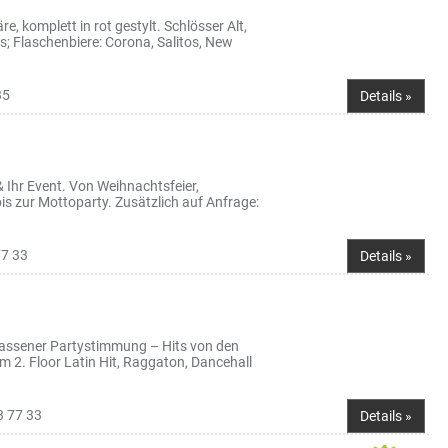
 komplett in rot gestylt. Schlösser Alt,
s; Flaschenbiere: Corona, Salitos, New
35
Details »
 & Ihr Event. Von Weihnachtsfeier,
bis zur Mottoparty. Zusätzlich auf Anfrage:
77 33
Details »
elassener Partystimmung – Hits von den
em 2. Floor Latin Hit, Raggaton, Dancehall
3 77 33
Details »