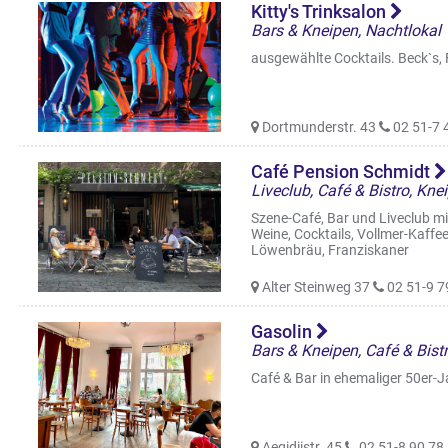
Kitty's Trinksalon
Bars & Kneipen, Nachtlokal
ausgewählte Cocktails. Beck`s, F
Dortmunderstr. 43
02 51-7 
Café Pension Schmidt
Szene-Café, Bar und Liveclub mi
Weine, Cocktails, Vollmer-Kaffee.
Löwenbräu, Franziskaner
Alter Steinweg 37
02 51-9 7
Gasolin
Bars & Kneipen, Café & Bistr
Café & Bar in ehemaliger 50er-J
Aegidiistr. 45
02 51-8 90 78