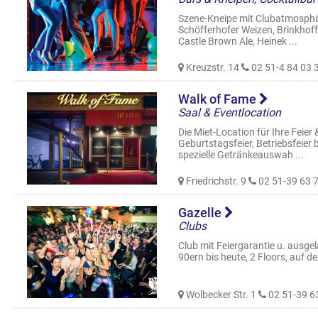
Szene-Kneipe mit Clubatmosphäre,
Schöfferhofer Weizen, Brinkhoff
Castle Brown Ale, Heinek ...
Kreuzstr. 14
02 51-4 84 03 
Walk of Fame
Saal & Eventlocation
Die Miet-Location für Ihre Feier
Geburtstagsfeier, Betriebsfeier 
spezielle Getränkeauswah ...
Friedrichstr. 9
02 51-39 63 
Gazelle
Clubs
Club mit Feiergarantie u. ausg
90ern bis heute, 2 Floors, auf d
Wolbecker Str. 1
02 51-39 6