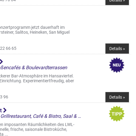
Details »
Konzertprogramm jetzt dauerhaft im
teiner, Salitos, Heineken, San Miguel
22 66 65
Details »
raßencafés & Boulevardterrassen
kerer Bar-Atmosphäre im Hansaviertel.
 Einrichtung. Experimentiertfreudig, aber
3 96
Details »
st
Restaurant, Bars & Kneipen, Grillrestaurant, Café & Bistro, Saal & Eventlocation, Cocktailbar, Frühstück/Brunch am WE, Restaurantgärten & -Terrassen, Straßencafés & Boulevardterrassen
den imposanten Räumlichkeiten des LWL-
le, frische, saisonale Bistroküche,
a ...