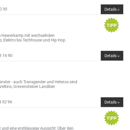
0 30
Details »
 am Hawerkamp mit wechselnden
 Elektro bis Techhouse und Hip Hop.
8 16 90
Details »
nster - auch Transgender und Heteros sind
Veltins, Grevensteiner Landbier
4 52 96
Details »
und eine erstklassige Aussicht: Über den