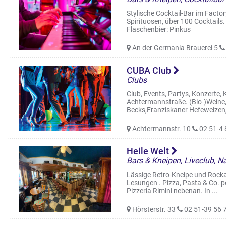
Stylische Cocktail-Bar im Facto
Spirituosen, über 100 Cocktails.
Flaschenbier: Pinkus
An der Germania Brauerei 5
CUBA Club
Clubs
Club, Events, Partys, Konzerte,
Achtermannstraße. (Bio-)Weine, 
Becks,Franziskaner Hefeweizen, 
Achtermannstr. 10
02 51-4 
Heile Welt
Bars & Kneipen, Liveclub, N
Lässige Retro-Kneipe und Rock
Lesungen . Pizza, Pasta & Co. p
Pizzeria Rimini nebenan. In ...
Hörsterstr. 33
02 51-39 56 