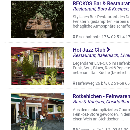
RECKOS Bar & Restauran
Stylishes Bar-Restaurant des D
Fenstern, gedämpften Farben u
behagliche Atmosphäre schaffen
Eisenbahnstr. 17
02 51-4 17
Hot Jazz Club
Legendärer Live-Club im Hafenke
Funk, Soul, Blues, Rock&Pop et
nebenan. Ital. Küche (beliefert ..
Hafenweg 26 b
02 51-68 66
Rotkehlchen - Feinware
Bars & Kneipen, Cocktailbar
Aus dem unkompliziertes Gourm
Feinkost-Store geworden, in den
einen Wein an Stehtischen ...
Wasserstraße 1-3
02 51-39 