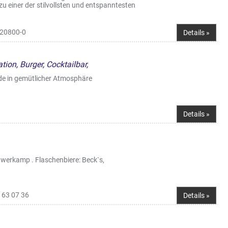
u einer der stilvollsten und entspanntesten
 20800-0
Details »
tion, Burger, Cocktailbar,
de in gemütlicher Atmosphäre
Details »
werkamp . Flaschenbiere: Beck`s,
 63 07 36
Details »