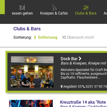
essen gehen
Kneipen & Cafés
Clubs & Bars
A
Clubs & Bars
Sortierung:
Entfernung
Überrasch mich!
Dock Bar
Münsters Spezialist für Craft Be
Bis zu 10 raffinierte, ausgesuch
Zapfhahn. Flaschenbiere ...
Aegidiistr 35
0251 37 90 74
Kreuztraße 14 aka "Rote
Bars & Kneipen, Cocktailbar