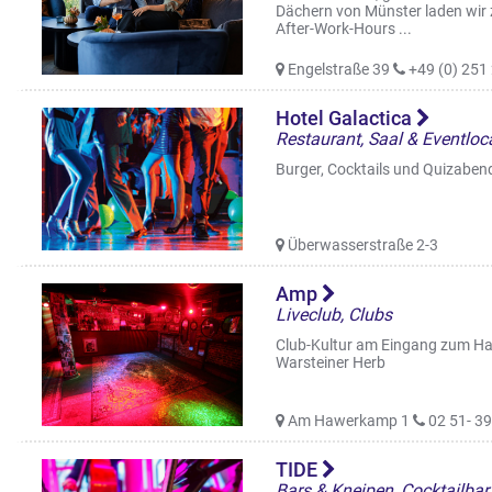
Dächern von Münster laden wir z
After-Work-Hours ...
Engelstraße 39
+49 (0) 251
Hotel Galactica
Restaurant, Saal & Eventloca
Burger, Cocktails und Quizaben
Überwasserstraße 2-3
Amp
Liveclub, Clubs
Club-Kultur am Eingang zum Ha
Warsteiner Herb
Am Hawerkamp 1
02 51- 39
TIDE
Bars & Kneipen, Cocktailbar