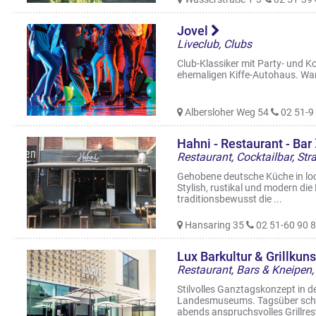
Jovel
Liveclub, Clubs
Club-Klassiker mit Party- und 
ehemaligen Kiffe-Autohaus. Wars
Albersloher Weg 54
02 51-9 
Hahni - Restaurant - Bar
Restaurant, Cocktailbar, St
Gehobene deutsche Küche in loc
Stylish, rustikal und modern die
traditionsbewusst die ...
Hansaring 35
02 51-60 90 8
Lux Barkultur & Grillkun
Stilvolles Ganztagskonzept in 
Landesmuseums. Tagsüber schnel
abends anspruchsvolles Grillrest