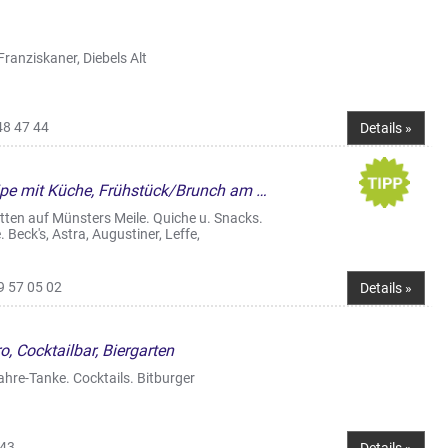
ranziskaner, Diebels Alt
48 47 44
Details »
Liveclub, Café & Bistro, Kneipe mit Küche, Frühstück/Brunch am WE, Straßencafés & Boulevardterrassen
tten auf Münsters Meile. Quiche u. Snacks.
 Beck's, Astra, Augustiner, Leffe,
9 57 05 02
Details »
o, Cocktailbar, Biergarten
ahre-Tanke. Cocktails. Bitburger
 43