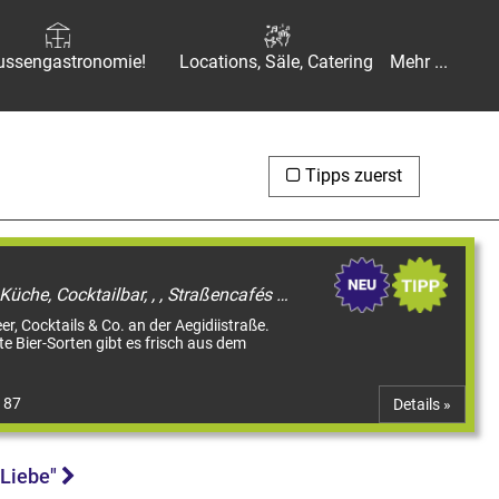
ussengastronomie!
Locations, Säle, Catering
Mehr ...
Tipps zuerst
Bars & Kneipen, Kneipe mit Küche, Cocktailbar, , , Straßencafés & Boulevardterrassen
er, Cocktails & Co. an der Aegidiistraße.
te Bier-Sorten gibt es frisch aus dem
 87
Details »
 Liebe"