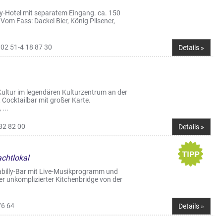
ry-Hotel mit separatem Eingang. ca. 150
 Vom Fass: Dackel Bier, König Pilsener,
02 51-4 18 87 30
Details »
 Kultur im legendären Kulturzentrum an der
Cocktailbar mit großer Karte.
...
82 82 00
Details »
achtlokal
abilly-Bar mit Live-Musikprogramm und
er unkomplizierter Kitchenbridge von der
76 64
Details »