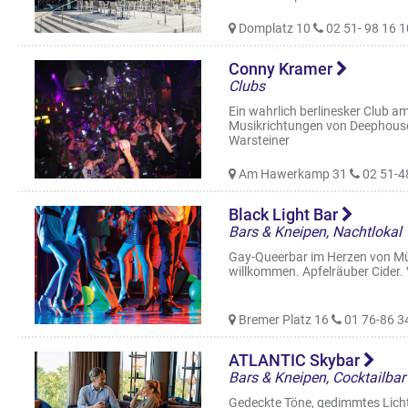
Domplatz 10
02 51- 98 16 1
Conny Kramer
Clubs
Ein wahrlich berlinesker Club
Musikrichtungen von Deephouse,
Warsteiner
Am Hawerkamp 31
02 51-4
Black Light Bar
Bars & Kneipen, Nachtlokal
Gay-Queerbar im Herzen von Mü
willkommen. Apfelräuber Cider. 
Bremer Platz 16
01 76-86 3
ATLANTIC Skybar
Bars & Kneipen, Cocktailbar
Gedeckte Töne, gedimmtes Licht 