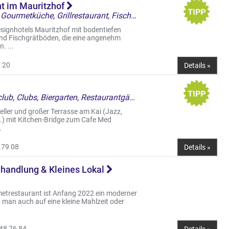
t im Mauritzhof
Restaurant, Bars & Kneipen, Gourmetküche, Grillrestaurant, Fischlokal, Crossover, Cocktailbar, Restaurantgärten & -Terrassen
esignhotels Mauritzhof mit bodentiefen
nd Fischgrätböden, die eine angenehm
. ...
 20
Details »
Restaurant, Italienisch, Liveclub, Clubs, Biergarten, Restaurantgärten & -Terrassen
ller und großer Terrasse am Kai (Jazz,
c.) mit Kitchen-Bridge zum Cafe Med
.
 79 08
Details »
nhandlung & Kleines Lokal
etrestaurant ist Anfang 2022 ein moderner
 man auch auf eine kleine Mahlzeit oder
48 76 84