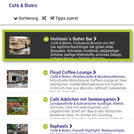
Café & Bistro
Sortierung:
Tipps zuerst
Holstein´s Butter Bar
Café & Bistro, Frühstück/Brunch am WE
Der legitime Nachfolger der guten alten
Brasserie. Schneller, moderner, zeitgeistiger.
Schöne, wertige Werkstoffe, schickes Design,
leckeres Essen + Trinken. Und das ...
Ludgeristr. 100, Münster-Arkaden
Floyd Coffee-Lounge
Café & Bistro, Straßencafés & Boulevardterrassen
Individuelle Münsteraner Kaffee-Lounge an zwei
Standorten. Kaffee-Milchgetränke mit frischer
Vollmilch hier aus Münster, raffiniert zubereitete
Bagels, Ciabatta, ...
Stubengasse 20
Café Adelchen mit Seebiergarten
Landgasthöfe & kulinarische Ausflüge, Altenberge, Café & Bistro, Biergarten
Schönes Café mit Seebiergarten und
Liegestühlen direkt am Beach des idyllischen
Bulderner Sees. Im Winter am Sonntag,
sommertags Samstag und Sonntag geöffnet.
CAFÉ ...
Raphaels
Limbergen 9, Dülmen-Buldern
Café & Bistro, Eiscafé Highlight, Restaurantgärten & -Terrassen, Straßencafés & Boulevardterrassen