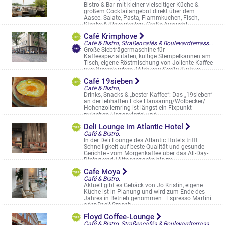
Bistro & Bar mit kleiner vielseitiger Küche &
großem Cocktailangebot direkt über dem
Aasee. Salate, Pasta, Flammkuchen, Fisch,
Steaks & Kleinigkeiten. Große Auswahl ...
Annette-Allee 3
Café Krimphove
Café & Bistro, Straßencafés & Boulevardterrassen
Große Siebträgermaschine für
Kaffeespezialitäten, kultige Stempelkannen am
Tisch, eigene Röstmischung von Joliente Kaffee
aus Neuenkirchen, Milch von Große Kintrup, ...
Windthorststr. 68
Café 19sieben
Café & Bistro,
Drinks, Snacks & „bester Kaffee“: Das „19sieben“
an der lebhaften Ecke Hansaring/Wolbecker/
Hohenzollernring ist längst ein Fixpunkt
zwischen Hansaviertel und ...
Salzstr. 11
Deli Lounge im Atlantic Hotel
Café & Bistro,
In der Deli Lounge des Atlantic Hotels trifft
Schnelligkeit auf beste Qualität und gesunde
Gerichte - vom Morgenkaffee über das All-Day-
Dining und Mittagssnacks bis zu ...
Engelstraße 39
Cafe Moya
Café & Bistro,
Aktuell gibt es Gebäck von Jo Kristin, eigene
Küche ist in Planung und wird zum Ende des
Jahres in Betrieb genommen . Espresso Martini
oder Basil Smash
Krummer Timpen 49, Münster
Floyd Coffee-Lounge
Café & Bistro, Straßencafés & Boulevardterrassen