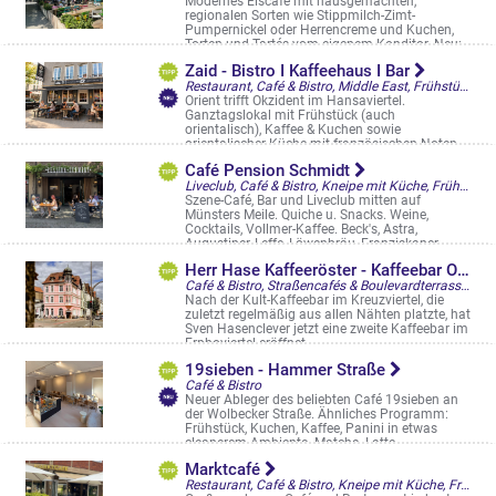
Modernes Eiscafé mit hausgemachten,
regionalen Sorten wie Stippmilch-Zimt-
Pumpernickel oder Herrencreme und Kuchen,
Torten und Tartés vom eigenem Konditor. Neu:
Jetzt ...
Zaid - Bistro I Kaffeehaus I Bar
Bült 1
Restaurant, Café & Bistro, Middle East, Frühstück/Brunch am WE, Orientalisch, Östliche Mittelmeerküche
Orient trifft Okzident im Hansaviertel.
Ganztagslokal mit Frühstück (auch
orientalisch), Kaffee & Kuchen sowie
orientalischer Küche mit französischen Noten.
Mezze-Vor ...
Café Pension Schmidt
Wolbecker Straße 64
Liveclub, Café & Bistro, Kneipe mit Küche, Frühstück/Brunch am WE, Straßencafés & Boulevardterrassen
Szene-Café, Bar und Liveclub mitten auf
Münsters Meile. Quiche u. Snacks. Weine,
Cocktails, Vollmer-Kaffee. Beck's, Astra,
Augustiner, Leffe, Löwenbräu, Franziskaner
Alter Steinweg 37
Herr Hase Kaffeeröster - Kaffeebar Ostmarkstraße
Café & Bistro, Straßencafés & Boulevardterrassen
Nach der Kult-Kaffeebar im Kreuzviertel, die
zuletzt regelmäßig aus allen Nähten platzte, hat
Sven Hasenclever jetzt eine zweite Kaffeebar im
Erphoviertel eröffnet. ...
Ostmarkstr. 15
19sieben - Hammer Straße
Café & Bistro
Neuer Ableger des beliebten Café 19sieben an
der Wolbecker Straße. Ähnliches Programm:
Frühstück, Kuchen, Kaffee, Panini in etwas
cleanerem Ambiente. Matcha_Latte, ...
Hammer Straße 2
Marktcafé
Restaurant, Café & Bistro, Kneipe mit Küche, Frühstück/Brunch am WE, Straßencafés & Boulevardterrassen