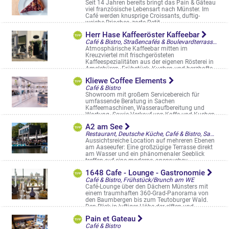
Seit 14 Jahren bereits bringt das Pain & Gâteau
viel französische Lebensart nach Münster. Im
Café werden knusprige Croissants, duftig-
weiche Brioches, zarte Petit ...
Marktallee 49
Herr Hase Kaffeeröster Kaffeebar
Café & Bistro, Straßencafés & Boulevardterrassen
Atmosphärische Kaffeebar mitten im
Kreuzviertel mit frischgerösteten
Kaffeespezialitäten aus der eigenen Rösterei in
Amelsbüren. Frühstück, Kuchen und herzhafte
...
Kliewe Coffee Elements
Gertrudenstraße 19
Café & Bistro
Showroom mit großem Servicebereich für
umfassende Beratung in Sachen
Kaffeemaschinen, Wasseraufbereitung und
Wartung. Sowie Verkauf von Kaffe und Kuchen
Hammer Str. 60
A2 am See
Restaurant, Deutsche Küche, Café & Bistro, Saal & Eventlocation, Restaurantgärten & -Terrassen
Aussichtsreiche Location auf mehreren Ebenen
am Aaseeufer: Eine großzügige Terrasse direkt
am Wasser und ein phänomenaler Seeblick
treffen auf eine moderne, anspruchsv ...
Annette-Allee 3
1648 Cafe - Lounge - Gastronomie
Café & Bistro, Frühstück/Brunch am WE
Café-Lounge über den Dächern Münsters mit
einem traumhaften 360-Grad-Panorama von
den Baumbergen bis zum Teutoburger Wald.
Den Blick in luftiger Höhe der elften und ...
Stadthaus 1, Heinrich-Brüning-Straße 5
Pain et Gateau
Café & Bistro