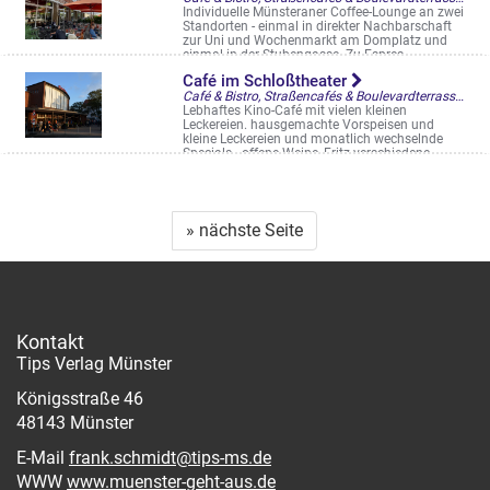
Individuelle Münsteraner Coffee-Lounge an zwei
Standorten - einmal in direkter Nachbarschaft
zur Uni und Wochenmarkt am Domplatz und
einmal in der Stubengasse. Zu Espres ...
Domplatz 6-7
Café im Schloßtheater
Café & Bistro, Straßencafés & Boulevardterrassen
Lebhaftes Kino-Café mit vielen kleinen
Leckereien. hausgemachte Vorspeisen und
kleine Leckereien und monatlich wechselnde
Specials . offene Weine, Fritz verschiedene ...
Melchersstr. 81
» nächste Seite
Kontakt
Tips Verlag Münster
Königsstraße 46
48143 Münster
E-Mail
frank.schmidt@tips-ms.de
WWW
www.muenster-geht-aus.de