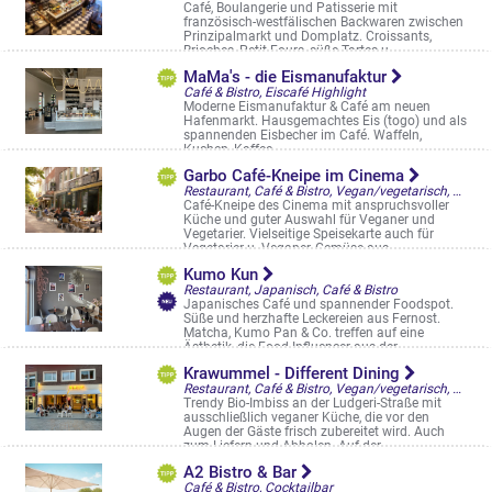
Café, Boulangerie und Patisserie mit
französisch-westfälischen Backwaren zwischen
Prinzipalmarkt und Domplatz. Croissants,
Brioches, Petit Fours, süße Tartes u. ...
Michaelisplatz 9
MaMa's - die Eismanufaktur
Café & Bistro, Eiscafé Highlight
Moderne Eismanufaktur & Café am neuen
Hafenmarkt. Hausgemachtes Eis (togo) und als
spannenden Eisbecher im Café. Waffeln,
Kuchen, Kaffee
Hafenweg 25
Garbo Café-Kneipe im Cinema
Restaurant, Café & Bistro, Vegan/vegetarisch, Frühstück/Brunch am WE
Café-Kneipe des Cinema mit anspruchsvoller
Küche und guter Auswahl für Veganer und
Vegetarier. Vielseitige Speisekarte auch für
Vegetarier u. Veganer, Gemüse aus ...
Warendorfer Str. 45-47
Kumo Kun
Restaurant, Japanisch, Café & Bistro
Japanisches Café und spannender Foodspot.
Süße und herzhafte Leckereien aus Fernost.
Matcha, Kumo Pan & Co. treffen auf eine
Ästhetik, die Food-Influencer aus der ...
Aegidiistraße 36
Krawummel - Different Dining
Restaurant, Café & Bistro, Vegan/vegetarisch, Casual Fast Dining, Bowls, Straßencafés & Boulevardterrassen
Trendy Bio-Imbiss an der Ludgeri-Straße mit
ausschließlich veganer Küche, die vor den
Augen der Gäste frisch zubereitet wird. Auch
zum Liefern und Abholen. Auf der ...
Ludgeristr. 62
A2 Bistro & Bar
Café & Bistro, Cocktailbar