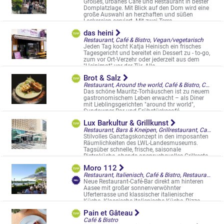
Großes, urbanes Café und Restaurant in bester
Domplatzlage. Mit Blick auf den Dom wird eine
große Auswahl an herzhaften und süßen
Leckereien serviert. Mit zwei Terra ...
Domplatz 6-7
das heini
Restaurant, Café & Bistro, Vegan/vegetarisch
Jeden Tag kocht Katja Heinisch ein frisches
Tagesgericht und bereitet ein Dessert zu - to-go,
zum vor Ort-Verzehr oder jederzeit aus dem
"Heinimat" vor der Tür. Alle ...
Warendorfer Straße 57
Brot & Salz
Restaurant, Around the world, Café & Bistro, Cocktailbar, Frühstück/Brunch am WE
Das schöne Mauritz-Torhäuschen ist zu neuem
gastronomischem Leben erwacht – als Diner
mit Lieblingsgerichten "around thr world",
Sundowner-Bar und Frühstückscafé ...
Mauritzstr. 27
Lux Barkultur & Grillkunst
Restaurant, Bars & Kneipen, Grillrestaurant, Café & Bistro, Saal & Eventlocation, Cocktailbar, Frühstück/Brunch am WE, Restaurantgärten & -Terrassen, Straßencafés & Boulevardterrassen
Stilvolles Ganztagskonzept in den imposanten
Räumlichkeiten des LWL-Landesmuseums.
Tagsüber schnelle, frische, saisonale
Bistroküche, abends anspruchsvolles Grillresta
...
Moro 112
Domplatz 10
Restaurant, Italienisch, Café & Bistro, Restaurantgärten & -Terrassen
Neue Restaurant-Café-Bar direkt am hinteren
Aasee mit großer sonnenverwöhnter
Uferterrasse und klassischer italienischer
Küche. Klassische italienische Küche, Pizza, ...
Mecklenbecker Str. 112
Pain et Gâteau
Café & Bistro