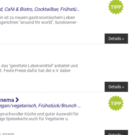
Restaurant, Around the world, Café & Bistro, Cocktailbar, Frühstück/Brunch am WE
en ist zu neuem gastronomischem Leben
gsgerichten "around thr world", Sundowner-
Details »
das "gerettete Lebensmittel" anbietet und
. Feste Preise dafür hat der e.V. dabei
Details »
Cinema
Restaurant, Café & Bistro, Vegan/vegetarisch, Frühstück/Brunch am WE
pruchsvoller Küche und guter Auswahl für
ige Speisekarte auch für Vegetarier u.
 30309