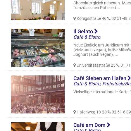
Chocolats gleich nebenan. Maca
französischen Pâtisseri ...
Königsstraße 46
02 51-48 8
Il Gelato
Café & Bistro
Neue Eisdiele am Juridicum mit 
(viele auch vegan), heiße Milch
Joghurt (auch vegan), ...
Universitätsstraße 25
01 71
Café Sieben am Hafen
Vielseitige internationale Karte
Hafenweg 18-20
02 51-6 09
Café am Dom
Café & Bistro