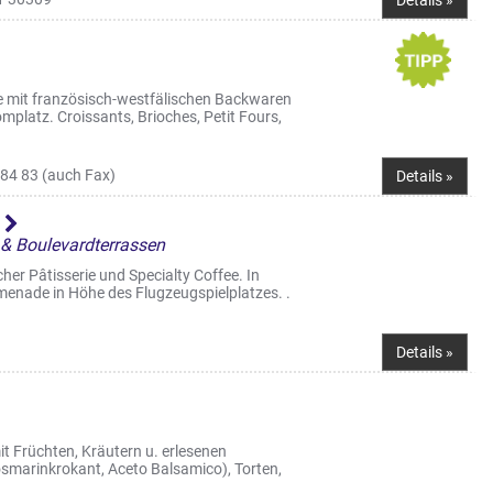
Details »
ie mit französisch-westfälischen Backwaren
platz. Croissants, Brioches, Petit Fours,
84 83 (auch Fax)
Details »
l
 & Boulevardterrassen
her Pâtisserie und Specialty Coffee. In
omenade in Höhe des Flugzeugspielplatzes. .
Details »
it Früchten, Kräutern u. erlesenen
osmarinkrokant, Aceto Balsamico), Torten,