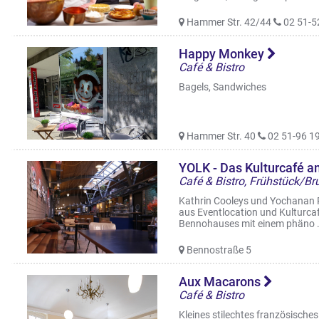
Hammer Str. 42/44
02 51-5
Happy Monkey
Café & Bistro
Bagels, Sandwiches
Hammer Str. 40
02 51-96 19
YOLK - Das Kulturcafé 
Café & Bistro, Frühstück/B
Kathrin Cooleys und Yochanan 
aus Eventlocation und Kulturcaf
Bennohauses mit einem phäno .
Bennostraße 5
Aux Macarons
Café & Bistro
Kleines stilechtes französische