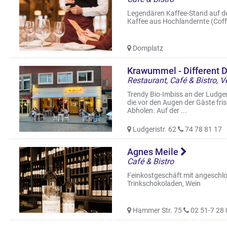
Legendären Kaffee-Stand auf 
Kaffee aus Hochlandernte (Coffe
Domplatz
Krawummel - Different 
Trendy Bio-Imbiss an der Ludger
die vor den Augen der Gäste fri
Abholen. Auf der ...
Ludgeristr. 62
74 78 81 17
Agnes Meile
Café & Bistro
Feinkostgeschäft mit angeschlo
Trinkschokoladen, Wein
Hammer Str. 75
02 51-7 28 