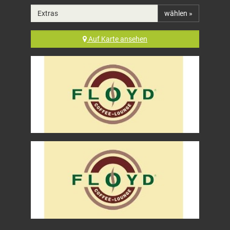
Extras
wählen »
Auf
Karte
ansehen