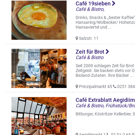
Café 19sieben
Café & Bistro,
Drinks, Snacks & „bester Kaffee“
Hansaring/Wolbecker/ Hohenzoll
Hansaviertel und ...
Salzstr. 11
Zeit für Brot
Café & Bistro
Seit 2009 schlagen Zeit für Brot
Zeitgeist. Sie backen stets vor 
Bioland-Zutaten. Ihre Bäcker ...
Prinzipalmarkt 45
0251 38
Café Extrablatt Aegidii
Bitburger, Köstritzer Kellerbier,
Aegidiimarkt 1
02 51-2 65 5