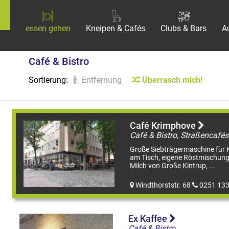
essen gehen
Kneipen & Cafés
Clubs & Bars
A
Café & Bistro
Sortierung:
Entfernung
Überrasch mich!
Café Krimphove
Café & Bistro, Straßencafé
Große Siebträgermaschine für K
am Tisch, eigene Röstmischung
Milch von Große Kintrup, ...
Windthorststr. 68
0251 13
Ex Kaffee
Café & Bistro