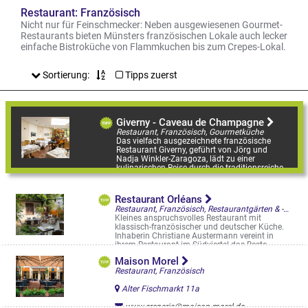
Restaurant: Französisch
Nicht nur für Feinschmecker: Neben ausgewiesenen Gourmet-
Restaurants bieten Münsters französischen Lokale auch lecker
einfache Bistroküche von Flammkuchen bis zum Crepes-Lokal.
Sortierung:
Tipps zuerst
Giverny - Caveau de Champagne
Restaurant, Französisch, Gourmetküche
Das vielfach ausgezeichnete französische
Restaurant Giverny, geführt von Jörg und
Nadja Winkler-Zaragoza, lädt zu einer
kulinarischen Reise durch die traditionsreiche
...
Spiekerhof 25
Restaurant Orléans
Restaurant, Französisch, Restaurantgärten & -Terrassen
Kleines anspruchsvolles Restaurant mit
klassisch-französischer und deutscher Küche.
Inhaberin Christiane Austermann vereint in
ihrem Restaurant im Südviertel das Beste ...
Weseler Str. 65
Maison Morel
Restaurant, Französisch
Alter Fischmarkt 11a
www.creperie@maison-morel.de