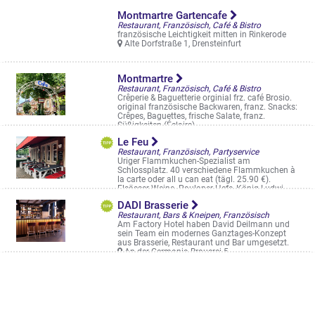
Montmartre Gartencafe
Restaurant, Französisch, Café & Bistro
französische Leichtigkeit mitten in Rinkerode
Alte Dorfstraße 1, Drensteinfurt
Montmartre
Restaurant, Französisch, Café & Bistro
Crêperie & Baguetterie orginial frz. café Brosio.
original französische Backwaren, franz. Snacks:
Crêpes, Baguettes, frische Salate, franz.
Süßigkeiten (Éclairs). ...
Wolbecker Str. 30
Le Feu
Restaurant, Französisch, Partyservice
Uriger Flammkuchen-Spezialist am
Schlossplatz. 40 verschiedene Flammkuchen à
la carte oder all u can eat (tägl. 25.90 €).
Elsässer Weine. Paulaner Hefe, König Ludwi ...
Schloßplatz 48
DADI Brasserie
Restaurant, Bars & Kneipen, Französisch
Am Factory Hotel haben David Deilmann und
sein Team ein modernes Ganztages-Konzept
aus Brasserie, Restaurant und Bar umgesetzt.
An der Germania Brauerei 5