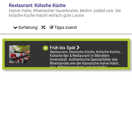
Restaurant: Kölsche Küche
Halver Hahn, Rheinischer Sauerbraten, Mohre Jubbel usw. Die
kölsche Küche macht einfach gute Laune.
Sortierung:
Tipps zuerst
Früh bis Spät
Restaurant, Deutsche Küche, Kölsche Küche, Kneipe mit Küche, Biergarten, Restaurantgärten & -Terrassen, Sportsbars
Kölsche Bar & Restaurant in Münsters
Innenstadt. Authentische Spezialitäten des
Rheinlandes wie der klassische Halve Hahn,
das „Pittermännchen“ und der Köbis ...
Alter Steinweg 31