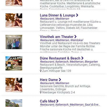
Restaurant, Bar & Cafe mit anatolischer &
mediterraner Küche. Mediterrane & anatolische
Küche. Cocktailbar, Longdrinks, Weinkarte.
Beck's, Franziskaner, Diebels Alt
Hafenweg 16
Luna Dinner & Lounge
Restaurant, Mediterran
Restaurant u. Lounge mit mediterraner Küche u.
Lieferservice yellowcap-muenster.de. Liba
Limonaden. Veltins, Diebels Alt, Flaschenbier:
Finne u. Pinkus
Hammer Str. 35
Vinothek am Theater
Restaurant, Mediterran, Weinlokal
Vinothek und Restaurant vis-à-vis des Theaters
Münster unter der Regie der Familie Richter.
Frische saisonale Küche mit deutschen u.
mediterranen Gerichten, Tages- u. ...
Neubrückenstraße 16
Düne Restaurant & Beach
Restaurant, Italienisch, Mediterran, Biergarten
Restaurant & Beach, Veranstaltungen, Catering,
Beerdigungskaffe
Zum Hiltruper See 139
Herz Dame
Restaurant, Mediterran
Saisonale Gerichte, Brunch auf Anfrage.
Löwenbräu, Erdinger
Nienberger Kirchplatz 2-4
Cafe Med
Restaurant, Italienisch, Mediterran, Saal & Eventlocation, Biergarten, Straßencafés & Boulevardterrassen