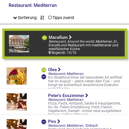
Restaurant: Mediterran
Sortierung:
Tipps zuerst
Macellum
Restaurant, Around the world, Mediterran, Eiscafé Highlight
Eiscafé und Restaurant mit mediterraner und
westfälischer Küche
Bogenstr. 15/16
Olea
Restaurant, Mediterran,
Ein Streetfood-Diner der besonderen Art eröffnet
hier im August – gleich neben dem Fyal – und
bringt die authentisch levantinische Esskultur
nach Münster
Geisbergweg 8
Peter's Esszimmer
Restaurant, Mediterran
Pizza, Pasta, Antipasti, Salate & Hauptgerichte,
Do.-So. Peters Empfehlung: Fisch, Fleisch,
Vegetarisch, Dessert - immer neue ausgefallene
Speisen. Veltins, Bitburger, ...
Dieckmannstr. 6-10
Piro
Restaurant, Mediterran, Türkisch