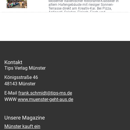
Moderner italienischer Ristorante-Klassiker in
altem Hafengebäude mit riesiger Sonnen-
Terrasse direkt am Kreativ-Kai. Bei Pizza,
Antipasti, Salaten, Fleisch, Fisch und ...
Hafenweg 26 a
Kontakt
Tips Verlag Münster
Königsstraße 46
48143 Münster
E-Mail
frank.schmidt@tips-ms.de
WWW
www.muenster-geht-aus.de
Unsere Magazine
Münster kauft ein