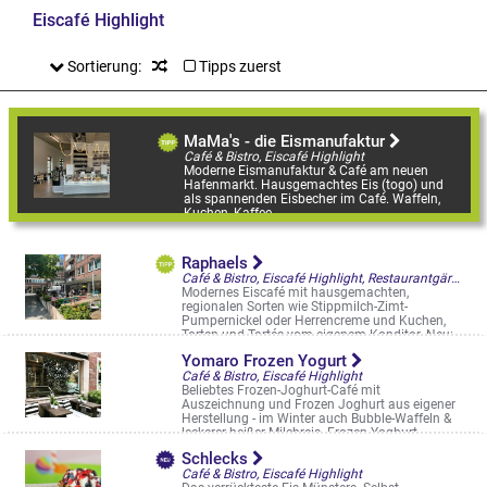
Eiscafé Highlight
Sortierung:
Tipps zuerst
MaMa's - die Eismanufaktur
Café & Bistro, Eiscafé Highlight
Moderne Eismanufaktur & Café am neuen
Hafenmarkt. Hausgemachtes Eis (togo) und
als spannenden Eisbecher im Café. Waffeln,
Kuchen, Kaffee
Hafenweg 25
Raphaels
Café & Bistro, Eiscafé Highlight, Restaurantgärten & -Terrassen, Straßencafés & Boulevardterrassen
Modernes Eiscafé mit hausgemachten,
regionalen Sorten wie Stippmilch-Zimt-
Pumpernickel oder Herrencreme und Kuchen,
Torten und Tartés vom eigenem Konditor. Neu:
Jetzt ...
Yomaro Frozen Yogurt
Bült 1
Café & Bistro, Eiscafé Highlight
Beliebtes Frozen-Joghurt-Café mit
Auszeichnung und Frozen Joghurt aus eigener
Herstellung - im Winter auch Bubble-Waffeln &
leckerer heißer Milchreis. Frozen Yoghurt ...
Königsstr. 15/16
Schlecks
Café & Bistro, Eiscafé Highlight