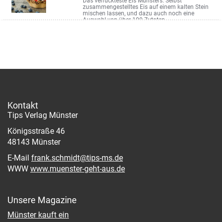
Das verrückteste Eis Münsters. Selbst
zusammengestelltes Eis auf einem kalten Stein
mischen lassen, und dazu auch noch eine
Auswahl von über 100 Zutaten
Verspoel 20
Kontakt
Tips Verlag Münster
Königsstraße 46
48143 Münster
E-Mail
frank.schmidt@tips-ms.de
WWW
www.muenster-geht-aus.de
Unsere Magazine
Münster kauft ein