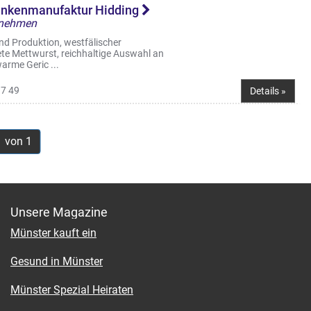
hinkenmanufaktur Hidding
ernehmen
nd Produktion, westfälischer
te Mettwurst, reichhaltige Auswahl an
arme Geric ...
97 49
Details »
1 von 1
Unsere Magazine
Münster kauft ein
Gesund in Münster
Münster Spezial Heiraten