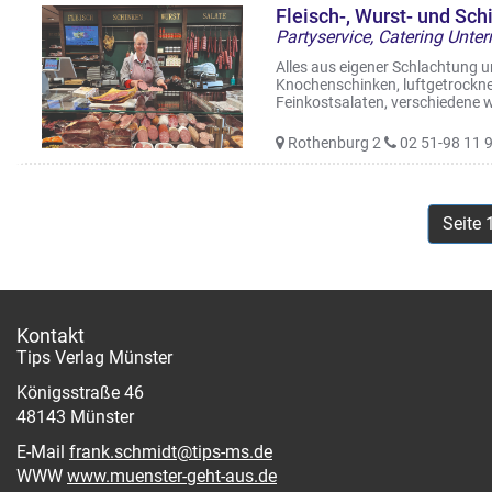
Fleisch-, Wurst- und Sc
Partyservice, Catering Unt
Alles aus eigener Schlachtung u
Knochenschinken, luftgetrockne
Feinkostsalaten, verschiedene w
Rothenburg 2
02 51-98 11 
Seite 
Kontakt
Tips Verlag Münster
Königsstraße 46
48143 Münster
E-Mail
frank.schmidt@tips-ms.de
WWW
www.muenster-geht-aus.de