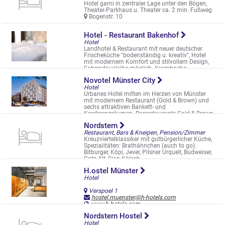
Hotel garni in zentraler Lage unter den Bögen,
Theater-Parkhaus u. Theater ca. 2 min. Fußweg
Bogenstr. 10
Hotel - Restaurant Bakenhof
Hotel
Landhotel & Restaurant mit neuer deutscher
Frischeküche "bodenständig u. kreativ", Hotel
mit modernem Komfort und stilvollem Design,
Fahrradausleihe möglich. Krombache ...
Roxeler Str. 376
Novotel Münster City
Hotel
Urbanes Hotel mitten im Herzen von Münster
mit modernem Restaurant (Gold & Brown) und
sechs attraktiven Bankett- und
Konferenzräumen. Barrestaurants Gold & Brown
Von-Steuben-Straße 4 bis 6
Nordstern
Restaurant, Bars & Kneipen, Pension/Zimmer
Kreuzviertelklassiker mit gutbürgerlicher Küche,
Spezialitäten: Brathähnchen (auch to go).
Bitburger, Köpi, Jever, Pilsner Urquell, Budweiser,
Gatz Alt, Sion Kölsch ...
Hoyastr. 3
H.ostel Münster
Hotel
Verspoel 1
hostel.muenster@h-hotels.com
www.h-hotels.com
Nordstern Hostel
Hotel