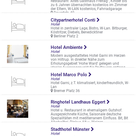
Restaurant "Altes Gasthaus Freitag", Kinder bis
zu 6 Jahren übernachten kostenlos im Zimmer
der Eltern, W-LAN kostenlos, Fahrradgarage
Davertstr. 40
Citypartnerhotel Conti
Hotel
Hotel in zentraler Lage, Bistro, W-Lan. Bitburger,
Köstritzer, Diebels, Benedicktiner
Berliner Platz 2
Hotel Ambiente
Hotel
Modern ausgestattetes Hotel Garni im Herzen
von Hiltrup. In direkter Nähe zum
Erholungsgebiet 'Hohe Ward' gelegen und
idealer Ausgangspunkt für Radtouren entlang
der ...
Hotel Marco Polo
Marktallee 44
Hotel
Hotel Garni, z.T. klimatisiert, kinderfreundlich, W-
Lan
Bremer Platz 36
Ringhotel Landhaus Eggert
Hotel
Hotel u. Restaurant in ehemaligem Gutshof.
Ausgezeichnete Küche, Saisonale deutsche
Spezialitäten mit mediterranem Einfluss. Bit, Bit
Alkoholfrei, Pinkus Alt u. Weizen
Zur Haskenau 81
Stadthotel Münster
Hotel