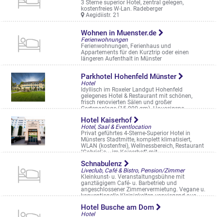
3 Sterne superior Hotel, zentral gelegen,
kostenfreies W-Lan. Radeberger
Aegidiistr. 21
Wohnen in Muenster.de
Ferienwohnungen
Ferienwohnungen, Ferienhaus und
Appartements für den Kurztrip oder einen
längeren Aufenthalt in Münster
Parkhotel Hohenfeld Münster
Hotel
Idyllisch im Roxeler Landgut Hohenfeld
gelegenes Hotel & Restaurant mit schönen,
frisch renovierten Sälen und großer
Gartenanlage (15.000 qm). Hauseigene
Schloßkapell ...
Hotel Kaiserhof
Dingbängerweg 400
Hotel, Saal & Eventlocation
Privat geführtes 4-Sterne-Superior Hotel in
Münsters Stadtmitte, komplett klimatisiert,
WLAN (kostenfrei), Wellnessbereich, Restaurant
"Gabriel`s... im Kaiserhof" mit ...
Bahnhofstr. 14
Schnabulenz
Liveclub, Café & Bistro, Pension/Zimmer
Kleinkunst- u. Veranstaltungsbühne mit
ganztägigem Café- u. Barbetrieb und
angeschlossener Zimmervermietung. Vegane u.
konventionelle Kleinigkeiten vorwiegend aus ...
Geiststr. 50
Hotel Busche am Dom
Hotel