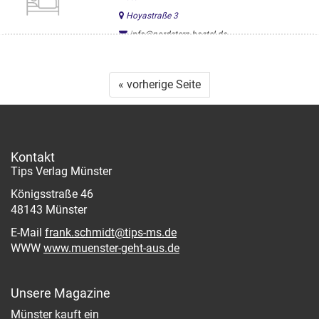
Hoyastraße 3
info@nordstern-hostel.de
www.nordstern-hostel.de/de/
« vorherige Seite
Kontakt
Tips Verlag Münster
Königsstraße 46
48143 Münster
E-Mail
frank.schmidt@tips-ms.de
WWW
www.muenster-geht-aus.de
Unsere Magazine
Münster kauft ein