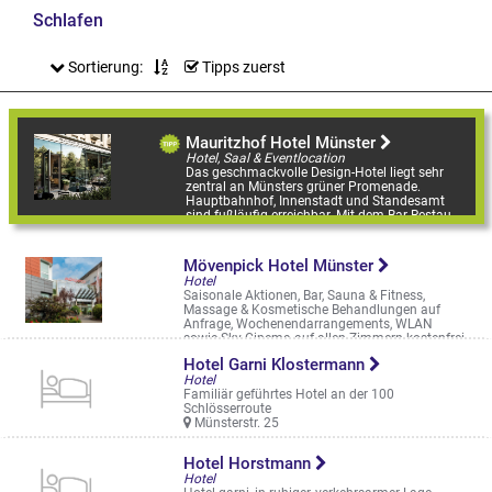
Schlafen
Sortierung:
Tipps zuerst
Mauritzhof Hotel Münster
Hotel, Saal & Eventlocation
Das geschmackvolle Design-Hotel liegt sehr
zentral an Münsters grüner Promenade.
Hauptbahnhof, Innenstadt und Standesamt
sind fußläufig erreichbar. Mit dem Bar-Restau
...
Eisenbahnstr. 17
Mövenpick Hotel Münster
Hotel
Saisonale Aktionen, Bar, Sauna & Fitness,
Massage & Kosmetische Behandlungen auf
Anfrage, Wochenendarrangements, WLAN
sowie Sky Cinema auf allen Zimmern kostenfrei
verfü ...
Hotel Garni Klostermann
Kardinal-von-Galen-Ring 65
Hotel
Familiär geführtes Hotel an der 100
Schlösserroute
Münsterstr. 25
Hotel Horstmann
Hotel