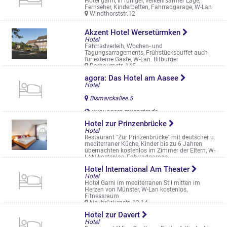
Hotel garni, in ruhiger, verkehrsarmer Lage,
Fernseher, Kinderbetten, Fahrradgarage, W-Lan
Windthorststr.12
Akzent Hotel Wersetürmken
Hotel
Fahrradverleih, Wochen- und
Tagungsarragements, Frühstücksbuffet auch
für externe Gäste, W-Lan. Bitburger
Dorbaumstr. 145
agora: Das Hotel am Aasee
Hotel
Bismarckallee 5
www.agora-muenster.de
Hotel zur Prinzenbrücke
Hotel
Restaurant "Zur Prinzenbrücke" mit deutscher u.
mediterraner Küche, Kinder bis zu 6 Jahren
übernachten kostenlos im Zimmer der Eltern, W-
LAN kostenlos, Fahrradgarage. ...
Osttor 16
Hotel International Am Theater
Hotel
Hotel Garni im mediterranen Stil mitten im
Herzen von Münster, W-Lan kostenlos,
Fitnessraum
Neubrückenstr. 12-14
Hotel zur Davert
Hotel