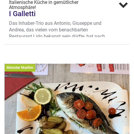
Italienische Küche in gemütlicher
Atmosphäre!
I Galletti
Das Inhaber-Trio aus Antonio, Giuseppe und
Andrea, das vielen vom benachbarten
Restaurant Lido bekannt sein dürfte, hat nach
der Übernahme des Lokals im Jahr 2022 quasi
keinen Stein auf dem anderen gelassen. Der
charmante, urbane Look kommt bei den
Gästen hervorragend an!
Münster Maritim
Im kulinarischen Zentrum
... steht im I Galletti die bunte Auswahl an
leckerer Pasta, die in der offenen Küche frisch
vor den Augen der Gäste zubereitet wird. Auch
glutenfreie und Vollkorn-Pasta gibt es hier
ganz selbstverständlich. Die erweiterte
Weinkarte bietet eine bunte Vielfalt als
Begleitung für italienische Fisch- sowie
Fleischgerichte vom Grill. In der