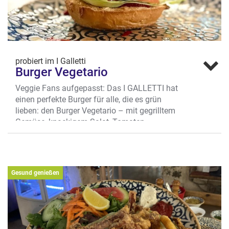
probiert im I Galletti
Burger Vegetario
Veggie Fans aufgepasst: Das I GALLETTI hat
einen perfekte Burger für alle, die es grün
lieben: den Burger Vegetario – mit gegrilltem
Gemüse, knackigem Salat, Tomaten,
cremigem Ziegenkäse und geschmolzenem
Cheddar. Dazu eine würzige BBQ-Sauce und
frische Kräutermayonnaise –köstlich!
Wo? An der Germania Brauerei 4, Germania
Gesund genießen
Campus