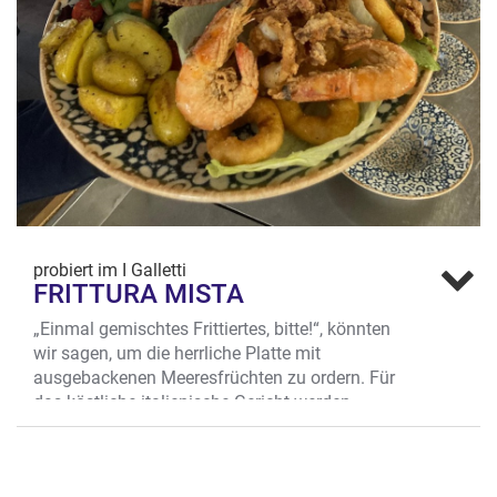
probiert im I Galletti
FRITTURA MISTA
„Einmal gemischtes Frittiertes, bitte!“, könnten
wir sagen, um die herrliche Platte mit
ausgebackenen Meeresfrüchten zu ordern. Für
das köstliche italienische Gericht werden
Meeresfrüchte, z.B. Gambas oder Calamari, im
Backteig zubereitet. Wie immer gilt: Die Menge
macht’s! Nur weil Backteig im Spiel ist, ist der