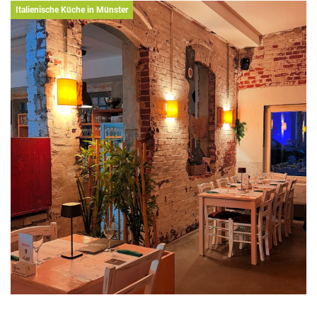
Teller nicht vorschnell abzustempeln.
Italienische Küche in Münster
Kombiniert mit reichlich Salat,
Rosmarinkartoffeln und Dips genießen wir ein
leckeres Sommergericht – ohne zu sehr zu
sündigen.
Wo? An der Germania-Brauerei 4, Germania-
Campus