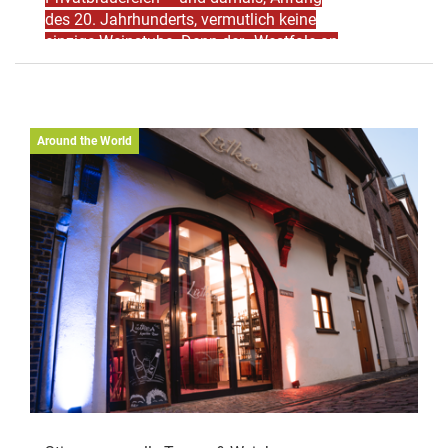
des 20. Jahrhunderts, vermutlich keine
einzige Weinstube. Denn der „Westfale an
sich“ kennt sich traditionell mit Bier etwas
besser aus. Das hat sich in den letzten gut
40 Jahren mit Weinlokalen wie dem
Schoppenstecher und dem Joducus
Around the World
geändert. Beide Lokale haben in 2021
leider ihre Türen für immer
geschlossen.
Aber mit u.a. Peters Weinbar,
Holsteins Weinlager oder der Vinothek am
Theater stehen auch längst würdige
Nachfolger parat, die den Geschmack
der Münsteraner für feine Tropfen aus
Deutschland und aller Welt weiter
sensibilieren. Voilà, eine kleine Auswahl
der populärsten Weinstuben der Stadt!