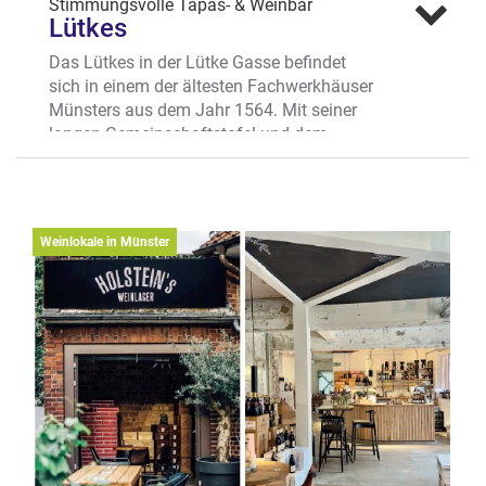
Stimmungsvolle Tapas- & Weinbar
Lütkes
Das Lütkes in der Lütke Gasse befindet
sich in einem der ältesten Fachwerkhäuser
Münsters aus dem Jahr 1564. Mit seiner
langen Gemeinschaftstafel und dem
Weinregal, das gleichzeitig als Karte dient,
ist die lebhafte Weinbar längst
stadtbekannt. Was viele nicht wissen: Hier
kann man auch wunderbar essen und
Weinlokale in Münster
sogar reservieren.
Gute Weine, gute Stimmung, beste Tapas
Bis 20 Uhr nimmt das Team
Tischreservierungen entgegen. Danach
lohnt sich ein Blick auf die Wandtafel mit
mediterranen Tapas aus guten Zutaten,
unkompliziert, ehrlich und ideal zum Teilen.
Der Klassiker ist das Lütkes Brett mit
Burrata, Tomaten, Pimientos, drei
wechselnden Käsesorten vom