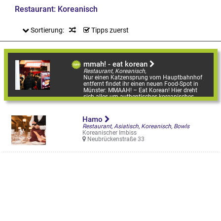
Restaurant: Koreanisch
Sortierung:
Tipps zuerst
mmah! - eat korean
Restaurant, Koreanisch,
Nur einen Katzensprung vom Hauptbahnhof
entfernt findet ihr einen neuen Food-Spot in
Münster: MMAAH! – Eat Korean! Hier dreht
sich alles um authentisches koreanisches ...
Windthorststraße 11
Hamo
Restaurant, Asiatisch, Koreanisch, Bowls
Koreanischer Imbiss
Neubrückenstraße 33