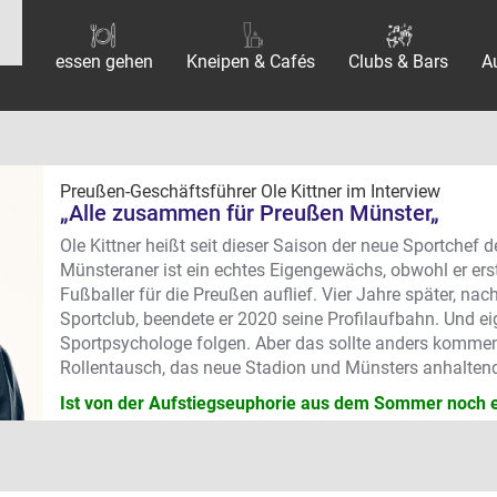
essen gehen
Kneipen & Cafés
Clubs & Bars
A
Preußen-Geschäftsführer Ole Kittner im Interview
„Alle zusammen für Preußen Münster„
Ole Kittner heißt seit dieser Saison der neue Sportchef
Münsteraner ist ein echtes Eigengewächs, obwohl er ers
Fußballer für die Preußen auflief. Vier Jahre später, n
Sportclub, beendete er 2020 seine Profilaufbahn. Und eige
Sportpsychologe folgen. Aber das sollte anders komme
Rollentausch, das neue Stadion und Münsters anhalten
Ist von der Aufstiegseuphorie aus dem Sommer noch 
Auf jeden Fall! Wir sind danach allerdings schnell in 
einfach direkt super viel anstand. Von den Vorbereitunge
Umbaumaßnahmen bis zur Kader-Planung und so weiter.