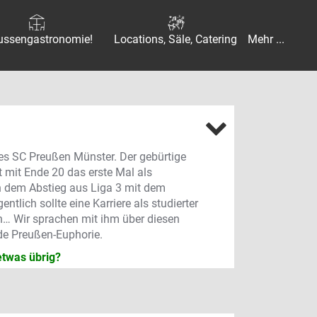
ussengastronomie!
Locations, Säle, Catering
Mehr ...
 des SC Preußen Münster. Der gebürtige
t mit Ende 20 das erste Mal als
ach dem Abstieg aus Liga 3 mit dem
ntlich sollte eine Karriere als studierter
n… Wir sprachen mit ihm über diesen
de Preußen-Euphorie.
etwas übrig?
diesen Arbeitsmodus gekommen, weil
n für die Lizenz über die
 Aber ja, ab und zu denkt man