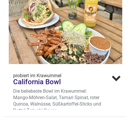
Salzstraßenviertel
probiert im Krawummel
California Bowl
Die beliebeste Bowl im Krawummel:
Mango-Möhren-Salat, Tamari Spinat, roter
Quinoa, Walnüsse, Süßkartoffel-Sticks und
Dattel Teriyaki Sauce.
Wo? Ludgeristr. 62, Ludgeriviertel