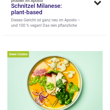
probiert im Aposto
Schnitzel Milanese:
plant-based
Dieses Gericht ist ganz neu im Aposto –
und 100 % vegan! Das rein pflanzliche
(a.k.a. plant-based) Schnitzel wird aus
Weizen-Proteinen gefertigt und muss sich
wahrlich nicht verstecken. Auf Mailänder
Art mit Tomatenwürfeln und veganem
Käse überbacken, kommen hier (nicht nur)
Green Cuisine
Freunde der pflanzlichen Kost auf ihre
Kosten. „Mir schmeckt‘s“, sagt Aposto-
Betriebsleiter Gio.
Wo? Alter Steinweg 21, Salzstraßenviertel