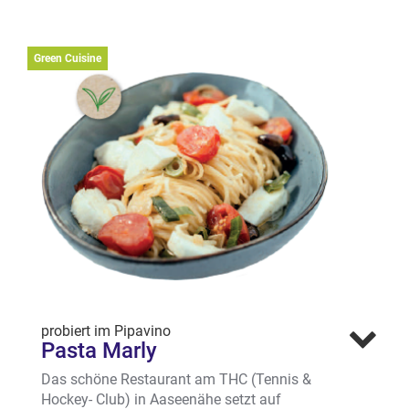
am Landesmuseum hat das vegane
Fleisch ausführlich getestet und gekostet
und kommt zu dem Ergebnis: einfach
Green Cuisine
lecker, saftig und ein echter Genuss. Die
Steaks bestehen u.a. aus Soja-, Erbsen und
Kartoffelproteinen und werden im 3D-
Drucker hergestellt. Die typische
Fleischfarbe bekommt das Steak durch
„blutigen“ Rote-Beete-Saft. Dazu servierte
das LUX ein Kräuterseitlingsrisotto,
Zucchinigemüse & Estragon.
Wo? Domplatz 10, Altstadt (am LWL
Museum)
Mehr erfahren
probiert im Pipavino
Pasta Marly
Das schöne Restaurant am THC (Tennis &
Hockey- Club) in Aaseenähe setzt auf