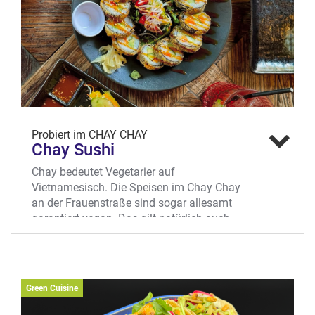
Probiert im CHAY CHAY
Chay Sushi
Chay bedeutet Vegetarier auf
Vietnamesisch. Die Speisen im Chay Chay
an der Frauenstraße sind sogar allesamt
garantiert vegan. Das gilt natürlich auch
für die beliebten Sushi Rolls. Probiertipp?
Die Koshi Sweet Potato Roll: eine
knusprige Rolle gefüllt mit Süßkartoffeln,
Gurke, Avocado, Salat, Tomatensalsa,
Green Cuisine
Guacamole, Chili-Mayo & Teriyaki-Sauce.