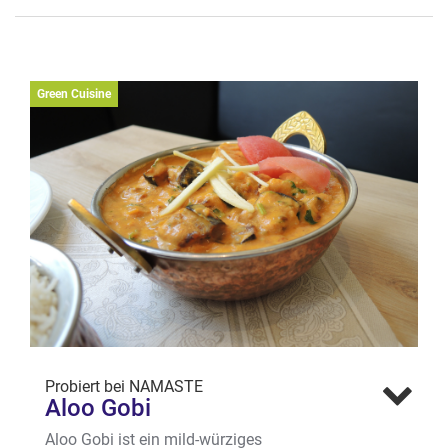
Programm ist u.a. belegt mit
Kräuterseitlingen, Tempeh-Bacon und
Möhrenpappardelle.
Wo? Rosenplatz 10, Kuhvierte
l
Green Cuisine
Probiert bei NAMASTE
Aloo Gobi
Aloo Gobi ist ein mild-würziges