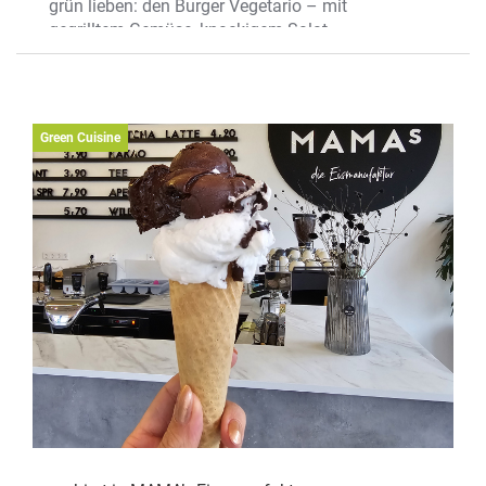
grün lieben: den Burger Vegetario – mit
gegrilltem Gemüse, knackigem Salat,
Tomaten, cremigem Ziegenkäse und
geschmolzenem Cheddar. Dazu eine
würzige BBQ-Sauce und frische
Kräutermayonnaise –köstlich!
Green Cuisine
Wo? An der Germania Brauerei 4,
Germania Campus
Mehr erfahren