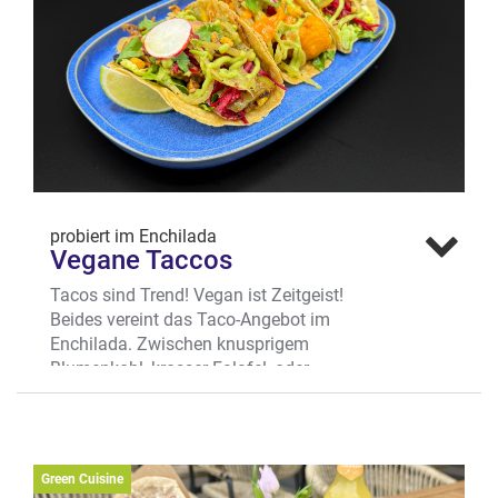
Wo? Frauenstraße 51, Univiertel /
Kuhviertel
probiert im Enchilada
Vegane Taccos
Tacos sind Trend! Vegan ist Zeitgeist!
Beides vereint das Taco-Angebot im
Enchilada. Zwischen knusprigem
Blumenkohl, krosser Falafel, oder
würzigem Chimichurri – mit Red Cabbage,
Bohnenmus und Guacamole – sind diese
veganen Tacos köstlich und gesund.
Wo? Arztkarrengasse 12 ,
Green Cuisine