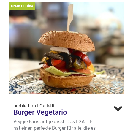
und saisonal an. Was es gerade gibt,
Green Cuisine
erfährt man schnell unter www.restaurant-
giverny.de
Wo? Spiekerhof 25, Kiepenkerlviertel
Mehr erfahren
probiert im I Galletti
Burger Vegetario
Veggie Fans aufgepasst: Das I GALLETTI
hat einen perfekte Burger für alle, die es