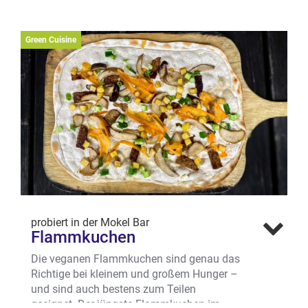
die wechselnden Kreationen von der
Saisonkarte nicht einmal eingerechnet. Die
Auswahl reicht von Backkartoffeln über
Green Cuisine
Flammküche, Bowls und Sardischer Pizza
bis zu fantasievollen Salaten wie dem
veganen Avocadosalat mit Orangenfilets,
Olivenöl, marktfrischen Salaten und
Pinienkernen.
Wo? Domplatz 6-7, Altstadt
probiert in der Mokel Bar
Flammkuchen
Die veganen Flammkuchen sind genau das
Richtige bei kleinem und großem Hunger –
und sind auch bestens zum Teilen
geeignet. Der jüngste Flammkuchen im