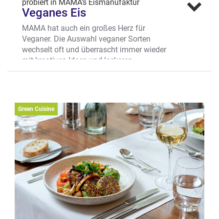
probiert in MAMA’s Eismanufaktur
Veganes Eis
MAMA hat auch ein großes Herz für
Veganer. Die Auswahl veganer Sorten
wechselt oft und überrascht immer wieder
mit kreativen Ideen und leckeren
Alternativen. Probiertipp: Auch die Sorten
Stracciatella und Chocolate-Brownie gibt
es regelmäßig in einer veganen Variante.
Wo? Hafenweg 25, Hafenmarkt
Green Cuisine
Mehr erfahren