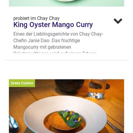
probiert im Chay Chay
King Oyster Mango Curry
Eines der Lieblingsgerichte von Chay Chay-
Chefin Janie Dao. Das fruchtige
Mangocurry mit gebratenen
Kräutersaitlingen wird auf einem Erbsen-
Edamame-Pürree angerichtet – und ist wie
alles im Chay Chay vegan.
Wo? Frauenstr. 51, Kuhviertel
Green Cuisine
Mehr erfahren