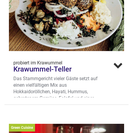
Aaseeviertel
Mehr erfahren
probiert im Krawummel
Krawummel-Teller
Das Stammgericht vieler Gäste setzt auf
einen vielfältigen Mix aus
Hokkaidoröllchen, Hayati, Hummus,
gebratenem Gemüse, Falafel und einer
Krawummel- Salatmischung.
Wo? Ludgeristr. 62, Ludgeriviertel
Mehr erfahren
Green Cuisine