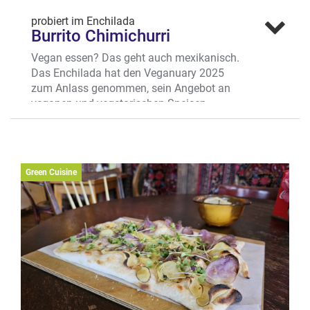
probiert im Enchilada
Burrito Chimichurri
Vegan essen? Das geht auch mexikanisch.
Das Enchilada hat den Veganuary 2025
zum Anlass genommen, sein Angebot an
veganen und vegetarischen Speisen
deutlich zu erweitern. Dieses rote Paket hat
es in sich – Chimichurri ist eigentlich eine
Kräuter/Gewürzsauce aus Südamerika, die
dort vor allem Fleisch begleitet. Mit
Green Cuisine
veganem Geschnetzelten aus
Erbsenprotein fällt nicht mal den
Fleischliebhabern auf, dass das Gericht
vegan ist – „der Kracher!“, freut sich
Enchilada-Chef Sebastian Bron.
Wo? Arztkarrengasse 12,
Salzstraßenviertel
Mehr erfahren