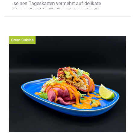
seinen Tageskarten vermehrt auf delikate
Veggie-Gerichte. Ein Dauerbrenner ist die
Pasta Marly mit Büffelmozzarella,
Frühlingszwiebeln, Knoblauch, Oliven und
Cherry- Tomaten. Auch als Risotto
erhältlich.
Green Cuisine
Wo? Dingbängerweg 349, Münster-
Altroxel
Mehr erfahren