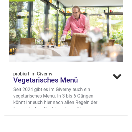
Tomaten- Gurken-Petersilien-Salat und
frischem Brot bis zum Gemüseschnitzel
mit Kräutern und Pilzen. Über ein Dutzend
schmackhafter veganer und vegetarischer
Gerichte stehen neuerdings zur Auswahl.
Sogar eine Variante der berühmten Grünen
Nudeln kommt ohne Fisch & Fleisch aus.
Wo? Kreuzstr. 37-38, Kuhviertel
probiert im Giverny
Vegetarisches Menü
Seit 2024 gibt es im Giverny auch ein
vegetarisches Menü. In 3 bis 6 Gängen
könnt ihr euch hier nach allen Regeln der
französischen Kochkunst verwöhnen
lassen – ganz ohne Fisch und Fleisch! Das
Chefkoch-Duo Sebastian Haves und Cyril
Courtin passt das Menü stetig raffiniert