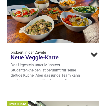
füllen und genießt nach Lust und Laune
als Paar oder mit Freunden.
Wo? Alter Steinweg 21, Salzstraßenviertel
probiert in der Cavete
Neue Veggie-Karte
Das Urgestein unter Münsters
Studentenkneipen ist berühmt für seine
deftige Küche. Aber das junge Team kann
auch ganz anders. Das beweist die neue
Cavete-Karte, die mit zahlreichen
fantasievollen vegetarischen und veganen
Gerichten glänzt. Vom veganen
Falafelteller mit Humus, Auberginencème,
Green Cuisine