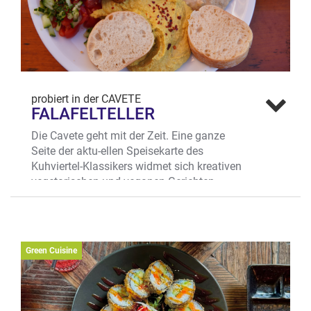
probiert in der CAVETE
FALAFELTELLER
Die Cavete geht mit der Zeit. Eine ganze
Seite der aktu-ellen Speisekarte des
Kuhviertel-Klassikers widmet sich kreativen
vegetarischen und veganen Gerichten.
Vom Gemüseschnitzel mit frischen
Kräutern über Falafelteller und knackigem
Falafelsalat bis zur Ofenkaroﬀel oder der
Gemüsepfanne mit gebratenen
Green Cuisine
Auberginen, Paprika, Kartoﬀeln und
Zucchini.
Wo?
Kreuzstr. 37-38, Kuhviertel