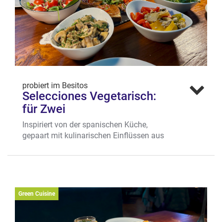
Wo? Engelstr. 39, City-Ost
Mehr erfahren
probiert im Besitos
Selecciones Vegetarisch:
für Zwei
Inspiriert von der spanischen Küche,
gepaart mit kulinarischen Einflüssen aus
aller Welt, sorgen die vegetarischen Tapas-
Variationen für ein großartiges
Geschmackserlebnis. Lasst euch den Tisch
mit Ensaladilla con Halloumi, Patatas
bravas, Pa‘amb oli „Clásico”, Champiñones
Green Cuisine
al ajillo, Crema de Muhamara, Pimientos
de Padrón und Parrillada de verduras