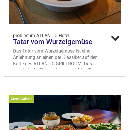
probiert im ATLANTIC Hotel
Tatar vom Wurzelgemüse
Das Tatar vom Wurzelgemüse ist eine
Anlehnung an einen der Klassiker auf der
Karte des ATLANTIC GRILLROOM. Das
vegetarische Pendant zum beliebten Tatar
von der deutschen Färse ist das Tatar vom
Wurzelgemüse. Gleiche Optik – anderer
Geschmack: Es wird mit Sellerie-Essenz,
Urkarotte und Petersilienwurzel serviert.
Green Cuisine
Dazu gesellen sich ein Meerrettich-Schaum
und ein Brik-Teig-Chip, der nicht nur Crunch
ins Geschmackserlebnis bringt, sondern
das Tatar auch zu etwas Besonderem fürs
Auge macht.