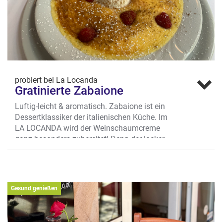
probiert bei La Locanda
Gratinierte Zabaione
Luftig-leicht & aromatisch. Zabaione ist ein
Dessertklassiker der italienischen Küche. Im
LA LOCANDA wird der Weinschaumcreme
ganz besonders zubereitet! Denn der locker-
leichte und wunderbar aromatische Schaum
wird gratiniert und warm mit knuspriger Kruste
serviert, begleitet von kühlem Vanilleeis, Zimt
und Himbeeren.
Gesund genießen
Wo? Frauenstr. 32, Univiertel