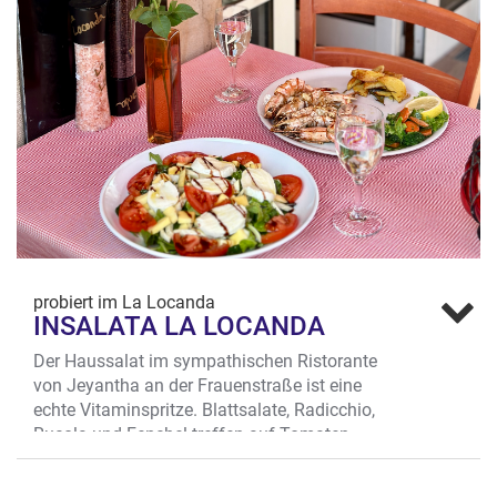
probiert im La Locanda
INSALATA LA LOCANDA
Der Haussalat im sympathischen Ristorante
von Jeyantha an der Frauenstraße ist eine
echte Vitaminspritze. Blattsalate, Radicchio,
Rucola und Fenchel treffen auf Tomaten,
Mango, Spinat und Trüffelmozzarella. Auf der
kleinen lauschigen Terrasse genossen ist der