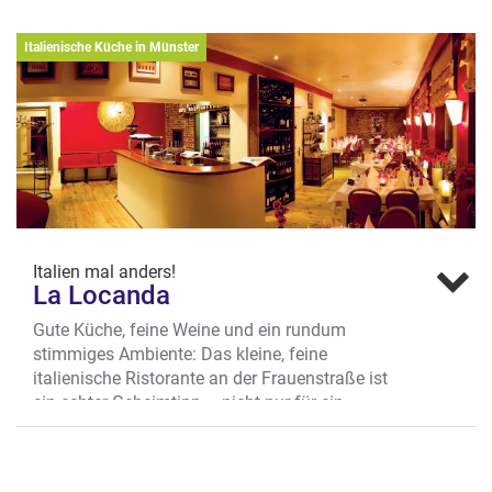
Schlossblick inklusive.
Wo? Frauenstr. 32, Univiertel
Italienische Küche in Münster
Italien mal anders!
La Locanda
Gute Küche, feine Weine und ein rundum
stimmiges Ambiente: Das kleine, feine
italienische Ristorante an der Frauenstraße ist
ein echter Geheimtipp – nicht nur für ein
romantisches Essen zu zweit. Inhaber
Tharumalingam Jeyanthan ist Koch mit Leib
und Seele und der kreative Kopf des La