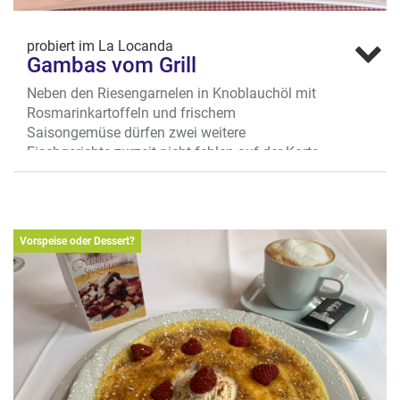
probiert im La Locanda
Gambas vom Grill
Neben den Riesengarnelen in Knoblauchöl mit
Rosmarinkartoffeln und frischem
Saisongemüse dürfen zwei weitere
Fischgerichte zurzeit nicht fehlen auf der Karte
des gemütliches Italieners an der
Frauenstraße: die Involtini di Salmone (Lachs-
Wirsing-Roulade) und das klassische
Doradenfilet. Aber Fischfans aufgepasst: nicht
Vorspeise oder Dessert?
bestellen, bevor ihr nicht einen Blick auf die
wechselnde Empfehlungskarte geworfen hat,
die hier stets ebenfalls mit (mindestens) einem
saisonalen Gericht aus dem Meer aufwartet.
Wo?
Frauenstr. 32, Univiertel