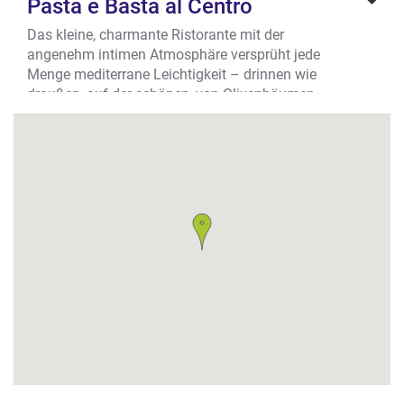
Pasta e Basta al Centro
Das kleine, charmante Ristorante mit der
angenehm intimen Atmosphäre versprüht jede
Menge mediterrane Leichtigkeit – drinnen wie
draußen, auf der schönen, von Olivenbäumen
gesäumten Boulevardterrasse entlang der
großen Fensterfront. An den blanken
Holztischen kann man sich ganz wie in Italien
fühlen. Die Pasta hier ist längst Kult. Dabei
folgt die Küche einer ganz simplen,
italienischen Maxime: Oft ist das Einfachste
auch das Beste – Hauptsache, die Qualität der
Zutaten und die Zubereitung stimmen.
Pasta, Antipasti, Fisch & Fleisch von der
Tagestafel
Die Nudeln, die den guten Ruf des Pasta e
Basta begründen, kommen jeden Tag frisch
und al dente in vielen verschiedenen Varianten
auf die Tische. Gut 30 verschiedenen Pasta-