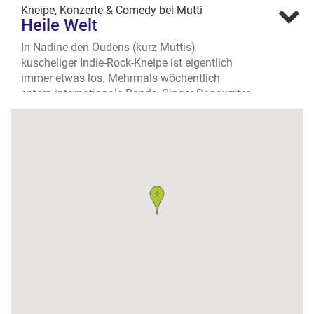
Kneipe, Konzerte & Comedy bei Mutti
Heile Welt
In Nadine den Oudens (kurz Muttis)
kuscheliger Indie-Rock-Kneipe ist eigentlich
immer etwas los. Mehrmals wöchentlich
entern internationale Bands, Singer-Songwriter,
Comedy- Acts oder Autoren für Lesungen die
kleine Bühne direkt neben dem Eingang. Auch
auf Open-Stage Events für Musiker & StandUp-
Comedians darf man sich freuen. Alle Termine
findet ihr auf der Heile-Welt-Homepage und als
Facebook-Veranstaltung.
Biervielfalt!
Auch bei den Drinks macht Nadine keine
Kompromisse. 10 mit Liebe zubereitete
Cocktails, Muttis (hausgemachter) Mexikaner
als „scharfer Kurzer“ und wirklich gut gezapfte
Biere stehen im Mittelpunkt. Und weil Nadine
an keine Brauerei gebunden ist, wechselt die