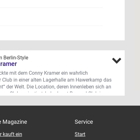
 Berlin-Style
Kramer
ickte mit dem Conny Kramer ein wahrlich
er Club in einer alten Lagerhalle am Hawerkamp das
ht“ der Welt. Die Location, deren Innenleben sich an
zene-Clubs orientiert, beherbergt Bar und Club in
 kann man sich auf einem der exquisiten
s zu Deep House, herzlichem Techno, Dub, Hip Hop,
l und zuletzt auch Indie das Hirn durchpusten
d die Nacht zum Tag machen. Natürlich lebt auch
e Magazine
Service
t nur von Luft und Liebe. Der Club ist aber
 kauft ein
Start
nd wenig kommerziell. Dank der guten Dockland-