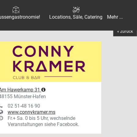
ussengastronomie!
Locations, Säle, Catering
Mehr ...
« zurück
Am Hawerkamp 31
48155 Münster-Hafen
02 51-48 16 90
www.connykramer.ms
Fr.+ Sa. 0 bis 5 Uhr, wechselnde
Veranstaltungen siehe Facebook.