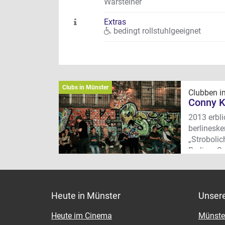
Warsteiner
Extras
bedingt rollstuhlgeeignet
Clubs in Münster
Clubben im
Conny 
2013 erbl
berlinesk
„Strobolic
Berliner S
einem. So
Clubevent
Funk & Sou
lassen un
Heute in Münster
Unser
Conny nich
Heute im Cinema
Münster
erfrische