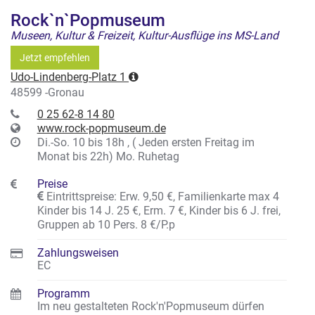
Rock`n`Popmuseum
Museen, Kultur & Freizeit, Kultur-Ausflüge ins MS-Land
Jetzt empfehlen
Udo-Lindenberg-Platz 1
48599 -Gronau
0 25 62-8 14 80
www.rock-popmuseum.de
Di.-So. 10 bis 18h , ( Jeden ersten Freitag im
Monat bis 22h) Mo. Ruhetag
Preise
Eintrittspreise: Erw. 9,50 €, Familienkarte max 4
Kinder bis 14 J. 25 €, Erm. 7 €, Kinder bis 6 J. frei,
Gruppen ab 10 Pers. 8 €/P.p
Zahlungsweisen
EC
Programm
Im neu gestalteten Rock'n'Popmuseum dürfen