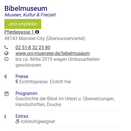
Bibelmuseum
Museen, Kultur & Freizeit
Jetzt empfehlen
Pferdegasse 1
48143 Münster-City (Überwasserviertel)
02 51-8 32 25 80
www.uni-muenster.de/bibelmuseum
bis ca. Mitte 2019 wegen Umbauarbeiten
geschlossen
Preise
Eintrittspreise: Eintritt frei
Programm
Geschichte der Bibel im Urtext u. Übersetzungen,
Handschriften, Drucke
Extras
rollstuhlgeeignet