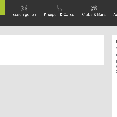
essen gehen
Kneipen & Cafés
Clubs & Bars
A
f