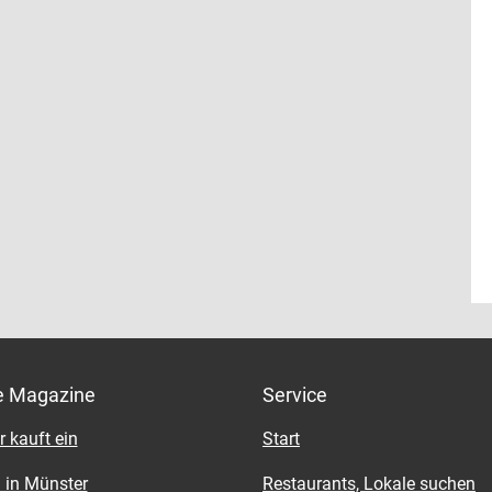
e Magazine
Service
 kauft ein
Start
 in Münster
Restaurants, Lokale suchen