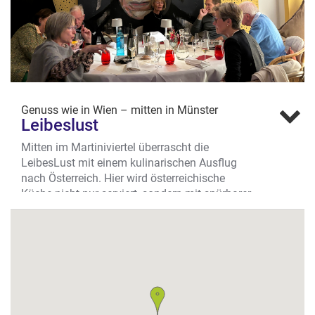
Genuss wie in Wien – mitten in Münster
Leibeslust
Mitten im Martiniviertel überrascht die
LeibesLust mit einem kulinarischen Ausflug
nach Österreich. Hier wird österreichische
Küche nicht nur serviert, sondern mit spürbarer
Leidenschaft zelebriert.
Warme Atmosphäre, offene Küche und ein
herzliches Team empfangen uns an der
Neubrückenstraße. Kein unnötiger
Schnickschnack, dafür eine ehrliche Mischung