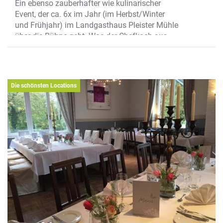
Ein ebenso zauberhafter wie kulinarischer
Event, der ca. 6x im Jahr (im Herbst/Winter
und Frühjahr) im Landgasthaus Pleister Mühle
über die Bühne geht. Was der Chefkoch aus
der Haube zaubert, ist noch sein Geheimnis.
Fest steht: Er wird euch mit einem 3-Gänge-
Menü ebenso verzaubern wie Magier Burkhard
Hase! Der Zauberer hat bereits im
Die schönsten Locations
australischen Outback und im Circus Roncalli
gezaubert.
Nächster Termin: 14.12. 23, weitere Termine in
2024 siehe
www.pleistermuehle.de
Wo? Pleistermühlenweg 196, zwischen
Münster-Mauritz und Handorf an der Werse