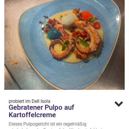
Kartoffelcreme, bei dem auch das Auge
mitisst.
Wo?
Aegidiistr. 58/59, Aegidiiviertel
probiert im Dell Isola
Gebratener Pulpo auf
Kartoffelcreme
Dieses Pulpogericht ist ein regelmäßig