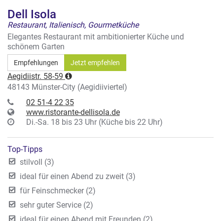
Dell Isola
Restaurant, Italienisch, Gourmetküche
Elegantes Restaurant mit ambitionierter Küche und
schönem Garten
Empfehlungen
Jetzt empfehlen
Aegidiistr. 58-59
48143 Münster-City (Aegidiiviertel)
02 51-4 22 35
www.ristorante-dellisola.de
Di.-Sa. 18 bis 23 Uhr (Küche bis 22 Uhr)
Top-Tipps
stilvoll (3)
ideal für einen Abend zu zweit (3)
für Feinschmecker (2)
sehr guter Service (2)
ideal für einen Abend mit Freunden (2)