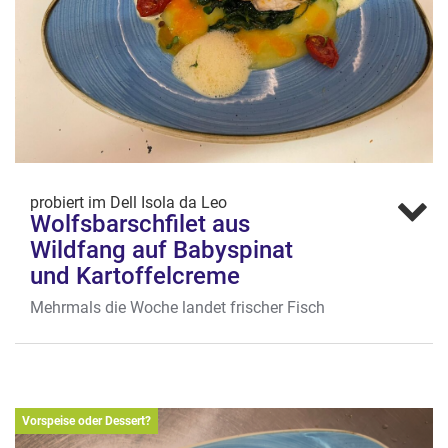
probiert im Dell Isola da Leo
Wolfsbarschfilet aus
Wildfang auf Babyspinat
und Kartoffelcreme
Mehrmals die Woche landet frischer Fisch
direkt aus Italien im Dell Isola an der
Aegidiistraße. Thunfisch, Wolfsbarsch, Dorade,
aber auch Spezialitäten wie Adlerfisch, die
überwiegend aus Wildfang stammen. Sie sind
die Basis für maritime Köstlichkeiten wie
Vorspeise oder Dessert?
dieses Wolfsbarschfilet auf Babyspinat und