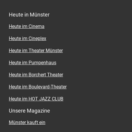
Schöne Terrasse mit Kräutergarten
Im schönen, großen und weinumrankten
Heute in Münster
Sommergarten sitzt man nicht nur
ausgezeichnet: Hier gedeihen auch viele
Heute im Cinema
verschiedene Kräuter und Gemüse, die dann
frisch im Restaurant verarbeitet werden – zum
Heute im Cineplex
Beispiel zu Salbeiöl.
Heute im Theater Münster
Wo? Aegidiistr. 58-59, City, ristorante-
delisola.de, Tel. 0251 42235
Heute im Pumpenhaus
Wann? Di.-Sa. 18 bis 23 Uhr
Heute im Borchert Theater
Heute im Boulevard-Theater
Heute im HOT JAZZ CLUB
Unsere Magazine
Münster kauft ein