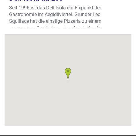
Seit 1996 ist das Dell Isola ein Fixpunkt der
Gastronomie im Aegidiiviertel. Gründer Leo
Squillace hat die einstige Pizzeria zu einem
anspruchsvollen Ristorante entwickelt, sehr
zur Freude vieler Stammgäste. Hier kocht der
Chef selbst - eine Mischung aus immer neuen
Kreationen und Dell Isola-Klassikern, deren
Rezepte man im hauseigenen Kochbuch inkl.
wunderbar inszenierter Fotos erstehen kann.
FRISCHE HAUSGEMACHTE PASTA
Im Mittelpunkt der Karte stehen Leos frisch
hausgemachte Pasta- Spezialitäten, nach
eigener Rezeptur. Ein Tipp sind die Cavatelli
Calabrese - eine Spezialität aus Leos Heimat
mit einer Sauce aus Tomaten, Knoblauch,
Peperoni, Oliven und frisch getrockneter
Salsiccia - so wie Mamma Maria sie zu Hause
gekocht hat.