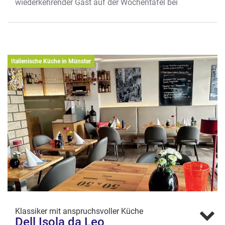
wiederkehrender Gast auf der Wochentafel bei
Leo an der Aegidiistraße. Wie alle Fische und
Meeresfrüchte kommt auch der Pulpo im Dell
Isola zweimal in der Woche frisch aus Italien.
Wo? Aegidiistr. 58-59, Aegidiiviertel
Italienische Küche in Münster
Klassiker mit anspruchsvoller Küche
Dell Isola da Leo