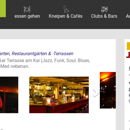
essen gehen
Kneipen & Cafés
Clubs & Bars
A
garten, Restaurantgärten & -Terrassen
er Terrasse am Kai (Jazz, Funk, Soul, Blues,
vor
e Med nebenan.