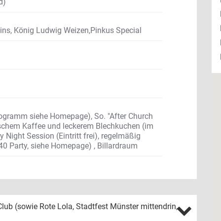
d)
eltins, König Ludwig Weizen,Pinkus Special
Programm siehe Homepage)
,
So. "After Church
rischem Kaffee und leckerem Blechkuchen (im
Night Session (Eintritt frei), regelmäßig
40 Party, siehe Homepage)
,
Billardraum
lub (sowie Rote Lola, Stadtfest Münster mittendrin,