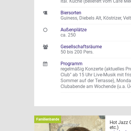
Ital. Küche (beliefert vom Café Me
Biersorten
Guiness, Diebels Alt, Köstrizer, V
Außenplätze
ca. 250
Gesellschaftsräume
50 bis 200 Pers.
Programm
regelmäßig Konzerte (aktuelles 
Club" ab 15 Uhr Live-Musik mit f
Sommer auf der Terrasse), Monday 
Clubabende am Wochende (u.a. Ü
Familienbande
Hot Jazz C
etc.)