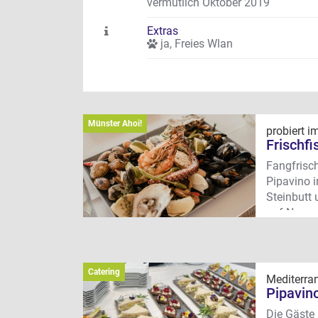
vermutlich Oktober 2019
Extras
ja
,
Freies Wlan
Münster Ahoi!
probiert i
Frischfi
Fangfrisch
Pipavino i
Steinbutt 
auf Numme
möchte, be
Wo?
Dingb
THC – Ten
Catering
Mediterran
Pipavin
Die Gäste 