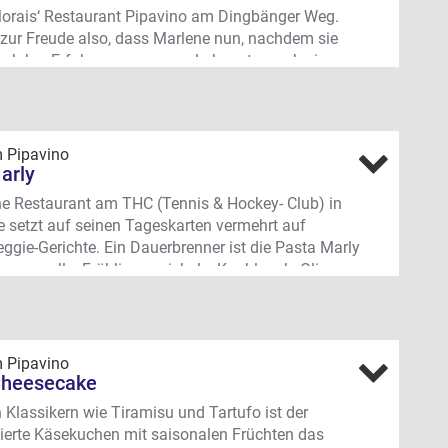
orais‘ Restaurant Pipavino am Dingbänger Weg.
 zur Freude also, dass Marlene nun, nachdem sie
ier Jahre Erfahrungen sammeln konnte, auch ein
ering ganz im Pipavino-Stil anbietet.
d, Menü oder Buffet
ene italienische und andere mediterrane
m Pipavino
iten werden ganz individuell auf euer Event und
arly
che abgestimmt. Personal und Service sind im
e Restaurant am THC (Tennis & Hockey- Club) in
benso selbstverständlich enthalten, wie Aufbau
 setzt auf seinen Tageskarten vermehrt auf
 der kulinarischen Verköstigung. Auf Wunsch
eggie-Gerichte. Ein Dauerbrenner ist die Pasta Marly
t Marlene auch Zelte, Mobiliar & Co.
mozzarella, Frühlingszwiebeln, Knoblauch, Oliven
ialistin
- Tomaten. Auch als Risotto erhältlich.
chen Dekoration jemanden sucht: Marlene Morais
ängerweg 349, Münster-Altroxel
ein Händchen für Deko, wie man an ihrem eigenen
m Pipavino
t gut erkennen kann. Auf Wunsch kann man sie für
 Cheesecake
tive Gestaltung des Events gleich mitbuchen.
Klassikern wie Tiramisu und Tartufo ist der
sierte Käsekuchen mit saisonalen Früchten das