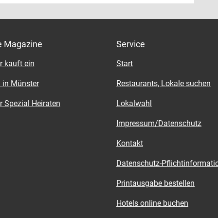
ekt von der Küste in die Küche. Dort verarbeitet
he Einfallsreichtum der Küchen-Crew geht weit
am sogleich beispielsweise zu feinen Seeteufel-
inaus und umfasst ebenso frische Fisch-
 in einer Kräuterkruste auf getrüffeltem
ten (jeden Freitag erwartet man im Pipavino eine
stampf mit Saisongemüse – ein Gedicht! Da heißt
direkt von der Küste) und ranierte
eitig reservieren, denn der Vorrat reicht nur begrenzt.
e Magazine
Service
ichte.
bängerweg 349, Roxel
ängerweg 349, Roxel, Tel. 0251-6449191,
 kauft ein
Start
vino.com
 in Münster
Restaurants, Lokale suchen
-So. ab 17.30 Uhr, mittags auf Anfrage ab 20
 Spezial Heiraten
Lokalwahl
Impressum/Datenschutz
Kontakt
Datenschutz-Pflichtinformati
Printausgabe bestellen
Hotels online buchen