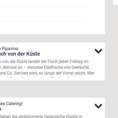
m Pipavino
sch von der Küste
 von der Küste landet der Fisch jeden Freitag im
n Altroxel an – darunter Edelfische wie Seeteufel,
und Co. Serviert wird, so lange der Vorrat reicht. Wer
r sicher gehen oder etwas Bestimmtes essen
stellt am besten vor.
ängerweg 349, Alt-Roxel (auf dem Gelände des
nis- & Hochclub Münster)
es Catering!
o
lieben die ambitionierte italienische Küche in