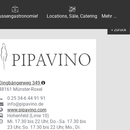
ussengastronomie!
Locations, Säle, Catering
Mehr ...
« zurück
Dingbängerweg 349
48161 Münster-Roxel
0 25 34-6 44 91 91
info@pipavino.de
www.pipavino.com
Hohenfeld (Linie 10)
Mi. 17.30 bis 22 Uhr, Do.-.Sa. 17.30 bis
23 Uhr, So. 17.30 bis 22 Uhr, Mo., Di.