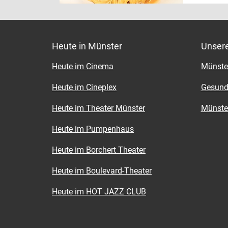
kommen dir
kulinarisc
sie das Te
darüber h
Medaillons
Spezialitä
Kartoffel
Lieferung 
es, rechtz
Heute in Münster
Unser
Fleischger
Wo? Ding
Wo? Dingb
Heute im Cinema
Münster
www.pipa
Heute im Cineplex
Gesund
Wann? Mi.
Pers.
Heute im Theater Münster
Münster
Heute im Pumpenhaus
Heute im Borchert Theater
Heute im Boulevard-Theater
Heute im HOT JAZZ CLUB