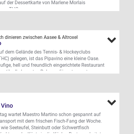
sche & mediterrane Küche, Buffet, Menü oder
auf der Dessertkarte von Marlene Morlais
 für 20 bis 150 Personen. Full Service (Aufbau,
e am THC.
vice, Mobiliar, etc.). Deko-Service zubuchbar -
ängerweg 349, Alt-Roxel
weg 349, Roxel - 0 25 34 / 6 44 91 91 -
vino.com
h dinieren zwischen Aasee & Altroxel
o
 auf dem Gelände des Tennis- & Hockeyclubs
HC) gelegen, ist das Pipavino eine kleine Oase.
ufige, hell und freundlich eingerichtete Restaurant
en stilvoll-eleganten Rahmen für entspannte
che Verwöhn-Momente. Die Gäste lieben die
rte italienische Küche und die Präsenz von
in Marlene Morais und rechter Hand Pedro Garcia.
 Plus ist der atmosphärische Außenbereich. Die
 Veranda wird rund um die Uhr von der Sonne
 Vino
itag wartet Maestro Martino schon gespannt auf
sta, Vino & mehr
ransport mit dem frischen Fisch-Fang der Woche.
 wie Seeteufel, Steinbutt oder Schwertfisch
edeutet übrigens “Pizza-Pasta-Vino", aber der