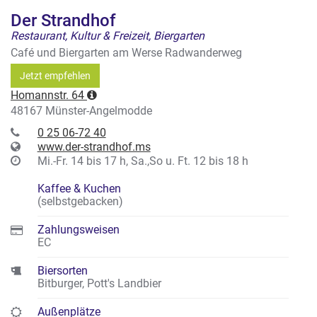
Der Strandhof
Restaurant, Kultur & Freizeit, Biergarten
Café und Biergarten am Werse Radwanderweg
Jetzt empfehlen
Homannstr. 64
48167 Münster-Angelmodde
0 25 06-72 40
www.der-strandhof.ms
Mi.-Fr. 14 bis 17 h, Sa.,So u. Ft. 12 bis 18 h
Kaffee & Kuchen
(selbstgebacken)
Zahlungsweisen
EC
Biersorten
Bitburger, Pott's Landbier
Außenplätze