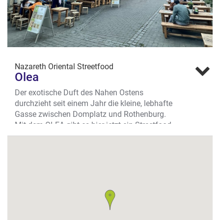
Nazareth Oriental Streetfood
Olea
Der exotische Duft des Nahen Ostens
durchzieht seit einem Jahr die kleine, lebhafte
Gasse zwischen Domplatz und Rothenburg.
Mit dem OLEA gibt es hier jetzt ein Streetfood-
Restaurant der besonderen Art.
Aktuelle Streetfoodtrends
Traditionelle Streetfood-Gerichte aus Nahost
treffen hier auf ganz aktuelle Foodtrends wie
Smashed Angus Köfte, Chili- oder Guacamole
Fritten oder Bandidos Chicken.
Authentisch: Hummus, Falafel, Kikok-