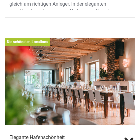
gleich am richtigen Anleger. In der eleganten
Eventlocation, die von zwei Seiten vom Kanal
umgeben ist, gehen viele Wünsche in
Erfüllung. Wo sonst können die Gäste mit
einem Schiff „vorfahren“? Die Hafenschönheit
mit eigenem Bootsanleger bietet Sitzplätze für
Die schönsten Locations
60 bis 135 Personen in einem
atmosphärischen und gemütlichen Ambiente.
Für Ge- sellschaften bis zu 180 Personen kann
das esCape mit einer Mischung aus Steh- und
Sitzplätzen exklusiv angemietet werden. Die
Location zeichnet sich nicht nur durch die
300qm große, vollständig überdachte Terrasse
mit Blick aufs Wasser aus, auch die
hauseigene Küche überzeugt mit individuell
angepassten und anspruchsvollen Buffets,
Fingerfood und Mitternachtssnacks. Von
münsterländisch über spanische Tapas und
mediterran bis hin zu hochwertigen BBQs, für
jeden Geschmack ist etwas dabei. Für das
Elegante Hafenschönheit