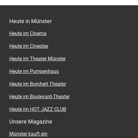
angepassten und anspruchsvollen Buffets,
Fingerfood und Mitternachtssnacks. Von
münsterländisch über spanische Tapas und
Heute in Münster
mediterran bis hin zu hochwertigen BBQs, für
jeden Geschmack ist etwas dabei. Für das
Heute im Cinema
Rundumsorglos-Gefühl begleitet das liebevolle
und aufmerksame Service- Team zuverlässig
Heute im Cineplex
durch den Abend.
Heute im Theater Münster
Heute im Pumpenhaus
Heute im Borchert Theater
Heute im Boulevard-Theater
Heute im HOT JAZZ CLUB
Unsere Magazine
Münster kauft ein