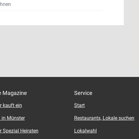
ahnen
e Magazine
Service
 kauft ein
Start
 in Münster
Restaurants, Lokale suchen
 Spezial Heiraten
Lokalwahl