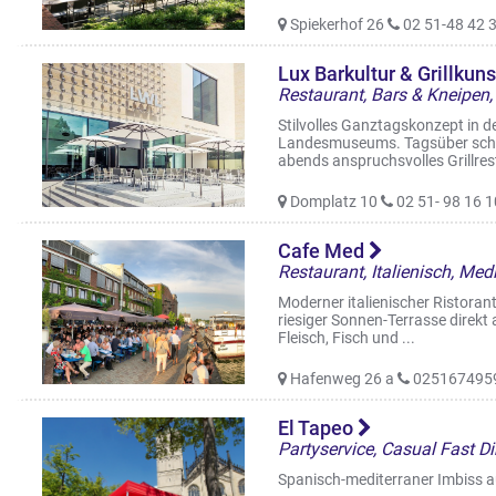
Spiekerhof 26
02 51-48 42 3
Lux Barkultur & Grillkun
Stilvolles Ganztagskonzept in 
Landesmuseums. Tagsüber schnel
abends anspruchsvolles Grillrest
Domplatz 10
02 51- 98 16 1
Cafe Med
Moderner italienischer Ristoran
riesiger Sonnen-Terrasse direkt a
Fleisch, Fisch und ...
Hafenweg 26 a
025167495
El Tapeo
Partyservice, Casual Fast D
Spanisch-mediterraner Imbiss 