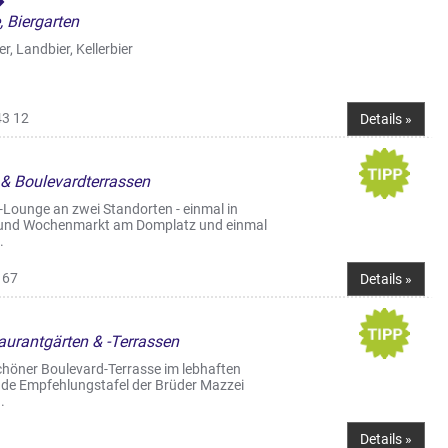
 Biergarten
, Landbier, Kellerbier
43 12
Details »
 & Boulevardterrassen
-Lounge an zwei Standorten - einmal in
i und Wochenmarkt am Domplatz und einmal
.
 67
Details »
taurantgärten & -Terrassen
chöner Boulevard-Terrasse im lebhaften
lnde Empfehlungstafel der Brüder Mazzei
.
Details »