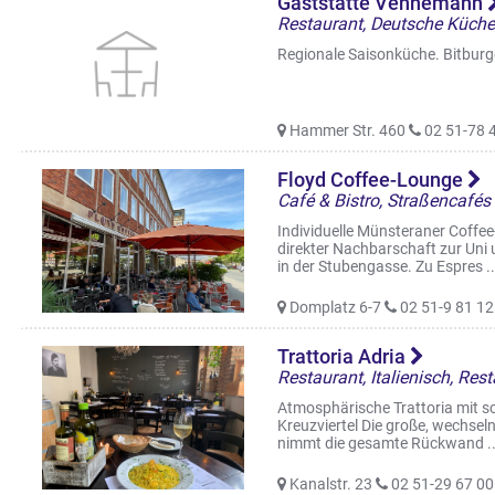
Gaststätte Vennemann
Restaurant, Deutsche Küche,
Regionale Saisonküche. Bitburger
Hammer Str. 460
02 51-78 
Floyd Coffee-Lounge
Café & Bistro, Straßencafés
Individuelle Münsteraner Coffee
direkter Nachbarschaft zur Un
in der Stubengasse. Zu Espres ..
Domplatz 6-7
02 51-9 81 12
Trattoria Adria
Restaurant, Italienisch, Res
Atmosphärische Trattoria mit s
Kreuzviertel Die große, wechse
nimmt die gesamte Rückwand ..
Kanalstr. 23
02 51-29 67 00