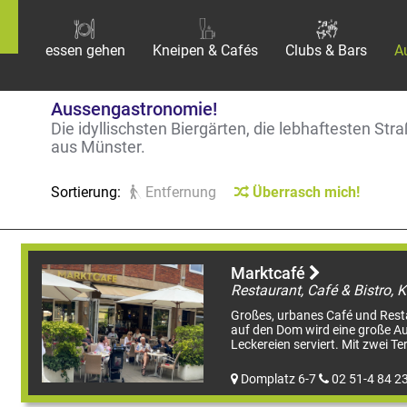
essen gehen
Kneipen & Cafés
Clubs & Bars
A
Aussengastronomie!
Die idyllischsten Biergärten, die lebhaftesten S
aus Münster.
Sortierung:
Entfernung
Überrasch mich!
Marktcafé
Großes, urbanes Café und Resta
auf den Dom wird eine große A
Leckereien serviert. Mit zwei Ter
Domplatz 6-7
02 51-4 84 2