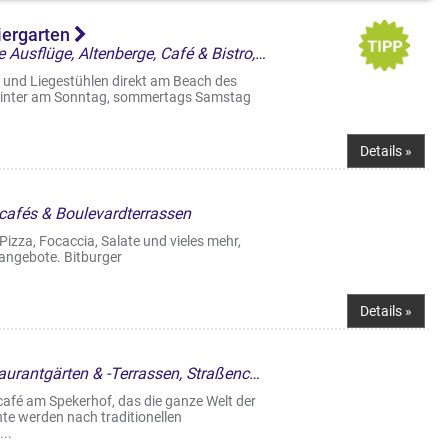
iergarten
Landgasthöfe & kulinarische Ausflüge, Altenberge, Café & Bistro, Biergarten
 und Liegestühlen direkt am Beach des
m Winter am Sonntag, sommertags Samstag
Details »
ncafés & Boulevardterrassen
 Pizza, Focaccia, Salate und vieles mehr,
angebote. Bitburger
Details »
Restaurant, Italienisch, Restaurantgärten & -Terrassen, Straßencafés & Boulevardterrassen
scafé am Spekerhof, das die ganze Welt der
chte werden nach traditionellen
..