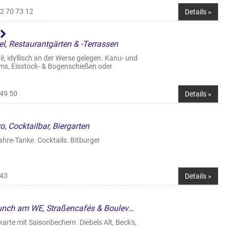
2 70 73 12
Details »
iel, Restaurantgärten & -Terrassen
é, idyllisch an der Werse gelegen. Kanu- und
ms, Eisstock- & Bogenschießen oder
 49 50
Details »
o, Cocktailbar, Biergarten
ahre-Tanke. Cocktails. Bitburger
 43
Details »
Café & Bistro, Frühstück/Brunch am WE, Straßencafés & Boulevardterrassen
te mit Saisonbechern. Diebels Alt, Beck's,