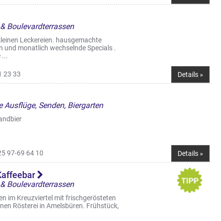
 & Boulevardterrassen
 kleinen Leckereien. hausgemachte
n und monatlich wechselnde Specials .
...
1 23 33
Details »
 Ausflüge, Senden, Biergarten
Landbier
25 97-69 64 10
Details »
Kaffeebar
 & Boulevardterrassen
 im Kreuzviertel mit frischgerösteten
enen Rösterei in Amelsbüren. Frühstück,