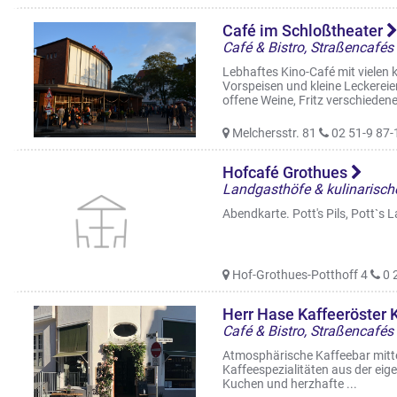
Café im Schloßtheater
Café & Bistro, Straßencafés
Lebhaftes Kino-Café mit vielen
Vorspeisen und kleine Leckereie
offene Weine, Fritz verschiedene 
Melchersstr. 81
02 51-9 87-
Hofcafé Grothues
Landgasthöfe & kulinarische
Abendkarte. Pott's Pils, Pott`s 
Hof-Grothues-Potthoff 4
0 
Herr Hase Kaffeeröster 
Café & Bistro, Straßencafés
Atmosphärische Kaffeebar mitten
Kaffeespezialitäten aus der eig
Kuchen und herzhafte ...