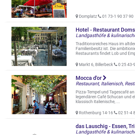
Domplatz
01 73-1 90 37 90
Hotel - Restaurant Dom
Traditionsreiches Haus im altdeu
Familienbesitz ist. Die ambitio
Restaurants findet Lob und Emp
Markt 6, Billerbeck
0 25 43-9
Mocca d'or
Pizza-Tempel und Tagescafé an 
legendären Café Schucan und el
klassisch italienische, ...
Rothenburg 14-16
02 51-4 
das Lauschig - Essen, Tr
Landgasthöfe & kulinarische