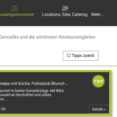
ussengastronomie!
Locations, Säle, Catering
Mehr ...
traßencafés und die schönsten Restaurantgärten
Tipps zuerst
Restaurant, Café & Bistro, Kneipe mit Küche, Frühstück/Brunch am WE, Straßencafés & Boulevardterrassen
urant in bester Domplatzlage. Mit Blick
uswahl an herzhaften und süßen
ra ...
3 00
Details »