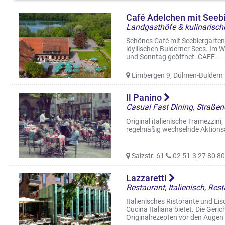
Café Adelchen mit Seeb
Schönes Café mit Seebiergarten
idyllischen Bulderner Sees. I
und Sonntag geöffnet. CAFÉ ...
Limbergen 9, Dülmen-Buldern
Il Panino
Casual Fast Dining, Straße
Original italienische Tramezzini,
regelmäßig wechselnde Aktions
Salzstr. 61
02 51-3 27 80 80
Lazzaretti
Italienisches Ristorante und Ei
Cucina Italiana bietet. Die Geri
Originalrezepten vor den Augen .