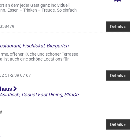
rt an dem jeder Gast ganz individuell
nn. Essen – Trinken – Freude. So einfach
358479
Details »
restaurant, Fischlokal, Biergarten
rme, offener Küche und schöner Terrasse
 ist auch eine schöne Locations für
02 51-2 39 07 67
Details »
lhaus
Restaurant, Vietnamesisch, Asiatisch, Casual Fast Dining, Straßencafés & Boulevardterrassen
e
Details »