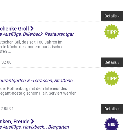
Details »
schenke Groll
Landgasthöfe & kulinarische Ausflüge, Billerbeck, Restaurantgärten & -Terrassen
tschen Stil, das seit 160 Jahren im
nierte Küche des modern-puristischen
feh ...
 32 00
Details »
Restaurant, Italienisch, Restaurantgärten & -Terrassen, Straßencafés & Boulevardterrassen
der Rothenburg mit dem Interieur des
egant-nostalgischem Flair. Serviert werden
82 85 91
Details »
inken, Freude
 Ausflüge, Havixbeck, , Biergarten