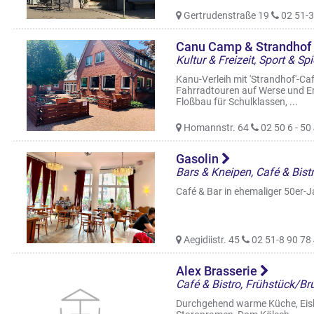
Gertrudenstraße 19
02 51-3
Canu Camp & Strandhof
Kultur & Freizeit, Sport & Sp
Kanu-Verleih mit 'Strandhof'-Caf
Fahrradtouren auf Werse und E
Floßbau für Schulklassen, ...
Homannstr. 64
02 50 6 - 50
Gasolin
Bars & Kneipen, Café & Bistr
Café & Bar in ehemaliger 50er-J
Aegidiistr. 45
02 51-8 90 78
Alex Brasserie
Durchgehend warme Küche, Eiskar