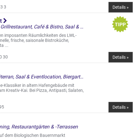
3 3
Details »
st
Restaurant, Bars & Kneipen, Grillrestaurant, Café & Bistro, Saal & Eventlocation, Cocktailbar, Frühstück/Brunch am WE, Restaurantgärten & -Terrassen, Straßencafés & Boulevardterrassen
den imposanten Räumlichkeiten des LWL-
le, frische, saisonale Bistroküche,
a ...
0 30
Details »
Restaurant, Italienisch, Mediterran, Saal & Eventlocation, Biergarten, Straßencafés & Boulevardterrassen
te-Klassiker in altem Hafengebäude mit
m Kreativ-Kai. Bei Pizza, Antipasti, Salaten,
95
Details »
ining, Restaurantgärten & -Terrassen
auf dem Biologischen Bauernmarkt