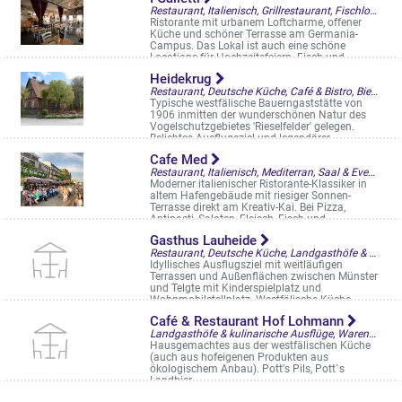
Restaurant, Italienisch, Grillrestaurant, Fischlokal, Biergarten
Ristorante mit urbanem Loftcharme, offener
Küche und schöner Terrasse am Germania-
Campus. Das Lokal ist auch eine schöne
Locations für Hochzeitsfeiern. Fisch und ...
An der Germaniabrauerei 4
Heidekrug
Restaurant, Deutsche Küche, Café & Bistro, Biergarten
Typische westfälische Bauerngaststätte von
1906 inmitten der wunderschönen Natur des
Vogelschutzgebietes 'Rieselfelder' gelegen.
Beliebtes Ausflugsziel und legendärer ...
Coermühle 100
Cafe Med
Restaurant, Italienisch, Mediterran, Saal & Eventlocation, Biergarten, Straßencafés & Boulevardterrassen
Moderner italienischer Ristorante-Klassiker in
altem Hafengebäude mit riesiger Sonnen-
Terrasse direkt am Kreativ-Kai. Bei Pizza,
Antipasti, Salaten, Fleisch, Fisch und ...
Hafenweg 26 a
Gasthus Lauheide
Restaurant, Deutsche Küche, Landgasthöfe & kulinarische Ausflüge, Telgte, Saal & Eventlocation, Frühstück/Brunch am WE, Biergarten
Idyllisches Ausflugsziel mit weitläufigen
Terrassen und Außenflächen zwischen Münster
und Telgte mit Kinderspielplatz und
Wohnmobilstellplatz. Westfälische Küche ...
Lauheide 3, Telgte
Café & Restaurant Hof Lohmann
Landgasthöfe & kulinarische Ausflüge, Warendorf, Biergarten
Hausgemachtes aus der westfälischen Küche
(auch aus hofeigenen Produkten aus
ökologischem Anbau). Pott's Pils, Pott`s
Landbier
Gronhorst 10