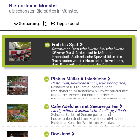
Biergarten in Münster
die schönsten Biergärten in Münster.
Sortierung:
Tipps zuerst
Früh bis Spät
Restaurant, Deutsche Küche, Kölsche Küche, Kneipe mit Küche, Biergarten, Restaurantgärten & -Terrassen, Sportsbars
Kölsche Bar & Restaurant in Münsters
Innenstadt. Authentische Spezialitäten des
Rheinlandes wie der klassische Halve Hahn,
das „Pittermännchen“ und der Köbis ...
Alter Steinweg 31
Pinkus Müller Altbierküche
Restaurant, Deutsche Küche, Münster typisch, Biergarten, Restaurantgärten & -Terrassen
Restaurant u. Brauereiausschank der
traditionellen Münsterschen Privatbrauerei mit
urig-altdeutscher Einrichtung. Frische,
hausgemachte westfälische Küche, wechselnde
...
Café Adelchen mit Seebiergarten
Kreuzstr. 4-10
Landgasthöfe & kulinarische Ausflüge, Altenberge, Café & Bistro, Biergarten
Schönes Café mit Seebiergarten und
Liegestühlen direkt am Beach des idyllischen
Bulderner Sees. Im Winter am Sonntag,
sommertags Samstag und Sonntag geöffnet.
CAFÉ ...
Dockland
Limbergen 9, Dülmen-Buldern