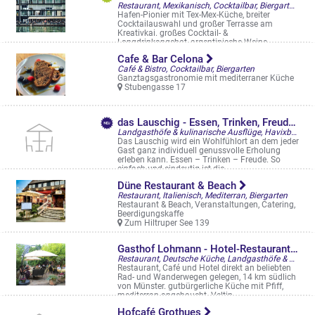
Restaurant, Mexikanisch, Cocktailbar, Biergarten, Restaurantgärten & -Terrassen
Hafen-Pionier mit Tex-Mex-Küche, breiter
Cocktailauswahl und großer Terrasse am
Kreativkai. großes Cocktail- &
Longdrinkangebot, argentinische Weine.
Franziskaner ...
Cafe & Bar Celona
Hafenweg 22
Café & Bistro, Cocktailbar, Biergarten
Ganztagsgastronomie mit mediterraner Küche
Stubengasse 17
das Lauschig - Essen, Trinken, Freude
Landgasthöfe & kulinarische Ausflüge, Havixbeck, , Biergarten
Das Lauschig wird ein Wohlfühlort an dem jeder
Gast ganz individuell genussvolle Erholung
erleben kann. Essen – Trinken – Freude. So
einfach und eindeutig ist die ...
Tilbeck 3, Havixbeck
Düne Restaurant & Beach
Restaurant, Italienisch, Mediterran, Biergarten
Restaurant & Beach, Veranstaltungen, Catering,
Beerdigungskaffe
Zum Hiltruper See 139
Gasthof Lohmann - Hotel-Restaurant-Cafe
Restaurant, Deutsche Küche, Landgasthöfe & kulinarische Ausflüge, Rinkerode, Biergarten
Restaurant, Café und Hotel direkt an beliebten
Rad- und Wanderwegen gelegen, 14 km südlich
von Münster. gutbürgerliche Küche mit Pfiff,
mediterran angehaucht. Veltin ...
Albersloher Str. 25, Rinkerode
Hofcafé Grothues