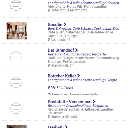
Landgasthöfe & kulinarische Ausflüge, Senden, Biergarten
Abendkarte. Pott's Pils, Pott`s Landbier
Hof-Grothues-Potthoff 4
Gasolin
Bars & Kneipen, Café & Bistro, Cocktailbar, Biergarten
Café & Bar in ehemaliger 50er-Jahre-Tanke.
Cocktails. Bitburger
Aegidiistr. 45
Der Strandhof
Restaurant, Kultur & Freizeit, Biergarten
Café und Biergarten am Werse Radwanderweg.
Bitburger, Pott's Landbier
Homannstr. 64
Böttcher Keller
Landgasthöfe & kulinarische Ausflüge, Telgte, Biergarten
Markt 4, Telgte
http://www.boettcher-keller.de
Gaststätte Vennemann
Restaurant, Deutsche Küche, Biergarten
Regionale Saisonküche. Bitburger, Landbier,
Kellerbier
Hammer Str. 460
I Galletti