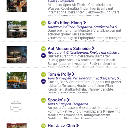
Clubs, Biergarten
Münsters Open-Air-Elektro Club direkt am
Wasser. Regelmäßig finden hier Events mit
international bekannten Elektro-Acts und Stars
der DJ-Szene statt. Dazu lockt ein ...
Hawerkamp 29a, Stadthafen 2
Kasi's Kling-Klang
Kneipe mit Küche, Biergarten, Straßencafés & Boulevardterrassen
Dauerbrenner unter Münsters Viertelkneipen mit
schöner großer Terrasse zum
verkehrsberuhigten Erphoplatz und den kultigen
Schaukästen von Roxy Hard. Serviert werden ...
Erphostr. 2
Auf Messers Schneide
Restaurant, Grillrestaurant, Kneipe mit Küche, Biergarten, Restaurantgärten & -Terrassen
Grillrestaurant mit idyllischem Biergarten.
Richtig gute Steaks & amerikanische Smash
Burger (auch mit veganem Patty) stehen im
Mittelpunkt der Karte. Veggie-Fans dürfen ...
Neubrückenstraße 50
Tom & Polly
Bars & Kneipen, Pension/Zimmer, Biergarten, Straßencafés & Boulevardterrassen
Kneipe, Bar & Vierteltreff am Südpark mit großer
lebhafter Terrasse, Hostel und freiem Wlan.
Krüstchen, Bratkartoffeln, Pfannengerichte,
Pasta, Salate und Frisches ...
Hammer Straße 67
Spooky`s
Bars & Kneipen, Biergarten
An neuer Adresse in Gievenbeck: Kunterbunte,
kommunikative und unkomplizierte Kneipe mit
familiärer Atmosphäre, buntgemischtem
Publikum, Biergarten, Kegelbahn und Brotz ...
Horstmarer Landweg 101
Hot Jazz Club