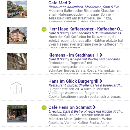
Cafe Med
Restaurant, Italienisch, Mediterran, Saal & Eventlocation, Biergarten, Straßencafés & Boulevardterrassen
Moderner italienischer Ristorante-Klassiker in
altem Hafengebäude mit riesiger Sonnen-
Terrasse direkt am Kreativ-Kai. Bei Pizza,
Antipasti, Salaten, Fleisch, Fisch und ...
Hafenweg 26 a
Herr Hase Kaffeeröster - Kaffeebar Ostmarkstraße
Café & Bistro, Straßencafés & Boulevardterrassen
Nach der Kult-Kaffeebar im Kreuzviertel, die
zuletzt regelmäßig aus allen Nähten platzte, hat
Sven Hasenclever jetzt eine zweite Kaffeebar im
Erphoviertel eröffnet. ...
Ostmarkstr. 15
Klemens - Im Stadthaus 1
Café & Bistro, Kneipe mit Küche, Straßencafés & Boulevardterrassen
Restaurant u. Tagescafé mit
abwechslungsreicher moderner Küche.
Schnitzel, Burger, Salate, Röstis, Flammkuchen,
Berliner Currywurst. Kaffee: Privatrösterei
Altenberge ...
Hans im Glück Burgergrill
Klemensstr. 10
Restaurant, Burger, Straßencafés & Boulevardterrassen
Burger-Kette seit 2014 auch in Münster.
Vielfältige Auswahl an Burger- u.
Cocktailkreationen, auch vegetarisch u. vegan.
Bitburger
Salzstr. 24
Café Pension Schmidt
Liveclub, Café & Bistro, Kneipe mit Küche, Frühstück/Brunch am WE, Straßencafés & Boulevardterrassen
Szene-Café, Bar und Liveclub mitten auf
Münsters Meile. Quiche u. Snacks. Weine,
Cocktails, Vollmer-Kaffee. Beck's, Astra,
Augustiner, Leffe, Löwenbräu, Franziskaner