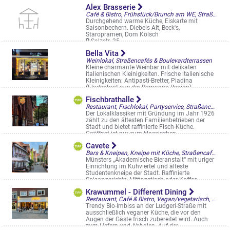
Rundsteinofen bei ...
Alex Brasserie
Hansaring 37
Café & Bistro, Frühstück/Brunch am WE, Straßencafés & Boulevardterrassen
Durchgehend warme Küche, Eiskarte mit
Saisonbechern. Diebels Alt, Beck's,
Staropramen, Dom Kölsch
Salzstr. 35
Bella Vita
Weinlokal, Straßencafés & Boulevardterrassen
Kleine charmante Weinbar mit delikaten
italienischen Kleinigkeiten. Frische italienische
Kleinigkeiten: Antipasti-Bretter, Piadina
(Fladenbrot aus der Romagna Region) ...
Aegidiistraße 27
Fischbrathalle
Restaurant, Fischlokal, Partyservice, Straßencafés & Boulevardterrassen
Der Lokalklassiker mit Gründung im Jahr 1926
zählt zu den ältesten Familienbetrieben der
Stadt und bietet raffinierte Fisch-Küche.
Geöffnet ist nur zum klassischen ...
Schlaunstr. 8
Cavete
Bars & Kneipen, Kneipe mit Küche, Straßencafés & Boulevardterrassen
Münsters „Akademische Bieranstalt“ mit uriger
Einrichtung im Kuhviertel und älteste
Studentenkneipe der Stadt. Raffinierte
Saisongerichte, Mittagstisch oder Kaffee ...
Kreuzstr. 37-38
Krawummel - Different Dining
Restaurant, Café & Bistro, Vegan/vegetarisch, Casual Fast Dining, Bowls, Straßencafés & Boulevardterrassen
Trendy Bio-Imbiss an der Ludgeri-Straße mit
ausschließlich veganer Küche, die vor den
Augen der Gäste frisch zubereitet wird. Auch
zum Liefern und Abholen. Auf der ...