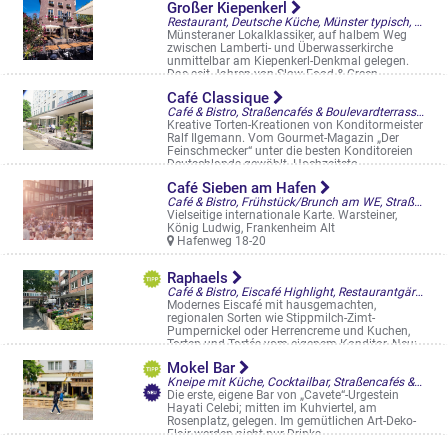
Großer Kiepenkerl
Königsstr. 51-53
Restaurant, Deutsche Küche, Münster typisch, Vegan/vegetarisch, Restaurantgärten & -Terrassen, Straßencafés & Boulevardterrassen
Münsteraner Lokalklassiker, auf halbem Weg
zwischen Lamberti- und Überwasserkirche
unmittelbar am Kiepenkerl-Denkmal gelegen.
Das seit Jahren von Slow-Food-& Green ...
Spiekerhof 45
Café Classique
Café & Bistro, Straßencafés & Boulevardterrassen
Kreative Torten-Kreationen von Konditormeister
Ralf Ilgemann. Vom Gourmet-Magazin „Der
Feinschmecker“ unter die besten Konditoreien
Deutschlands gewählt. Hochzeitsto ...
Rudolfstr. 1
Café Sieben am Hafen
Café & Bistro, Frühstück/Brunch am WE, Straßencafés & Boulevardterrassen
Vielseitige internationale Karte. Warsteiner,
König Ludwig, Frankenheim Alt
Hafenweg 18-20
Raphaels
Café & Bistro, Eiscafé Highlight, Restaurantgärten & -Terrassen, Straßencafés & Boulevardterrassen
Modernes Eiscafé mit hausgemachten,
regionalen Sorten wie Stippmilch-Zimt-
Pumpernickel oder Herrencreme und Kuchen,
Torten und Tartés vom eigenem Konditor. Neu:
Jetzt ...
Mokel Bar
Bült 1
Kneipe mit Küche, Cocktailbar, Straßencafés & Boulevardterrassen
Die erste, eigene Bar von „Cavete“-Urgestein
Hayati Celebi; mitten im Kuhviertel, am
Rosenplatz, gelegen. Im gemütlichen Art-Deko-
Flair werden nicht nur Drinks - ...
Rosenplatz 10