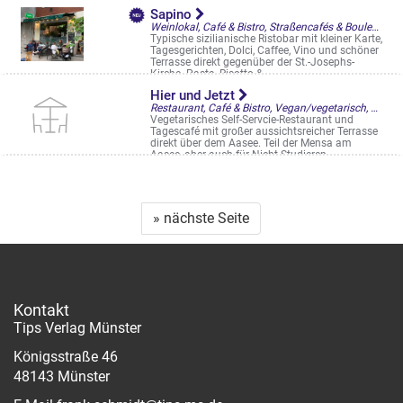
Ludgeristr. 62
Sapino
Weinlokal, Café & Bistro, Straßencafés & Boulevardterrassen
Typische sizilianische Ristobar mit kleiner Karte,
Tagesgerichten, Dolci, Caffee, Vino und schöner
Terrasse direkt gegenüber der St.-Josephs-
Kirche. Pasta, Risotto & ...
Hammer Str. 68
Hier und Jetzt
Restaurant, Café & Bistro, Vegan/vegetarisch, Straßencafés & Boulevardterrassen
Vegetarisches Self-Servcie-Restaurant und
Tagescafé mit großer aussichtsreicher Terrasse
direkt über dem Aasee. Teil der Mensa am
Aasee, aber auch für Nicht-Studieren ...
Bismarckallee 11
» nächste Seite
Kontakt
Tips Verlag Münster
Königsstraße 46
48143 Münster