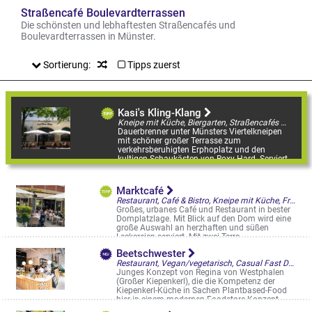
Straßencafé Boulevardterrassen
Die schönsten und lebhaftesten Straßencafés und
Boulevardterrassen in Münster.
Sortierung:
Tipps zuerst
Kasi's Kling-Klang
Kneipe mit Küche, Biergarten, Straßencafés & Boulevardterrassen
Dauerbrenner unter Münsters Viertelkneipen
mit schöner großer Terrasse zum
verkehrsberuhigten Erphoplatz und den
kultigen Schaukästen von Roxy Hard. Serviert
werden ...
Erphostr. 2
Marktcafé
Restaurant, Café & Bistro, Kneipe mit Küche, Frühstück/Brunch am WE, Straßencafés & Boulevardterrassen
Großes, urbanes Café und Restaurant in bester
Domplatzlage. Mit Blick auf den Dom wird eine
große Auswahl an herzhaften und süßen
Leckereien serviert. Mit zwei Terra ...
Domplatz 6-7
Beetschwester
Restaurant, Vegan/vegetarisch, Casual Fast Dining, Straßencafés & Boulevardterrassen
Junges Konzept von Regina von Westphalen
(Großer Kiepenkerl), die die Kompetenz der
Kiepenkerl-Küche in Sachen Plantbased-Food
hier in einem modernen Foodstore-Konzept ...
Tibusplatz 6