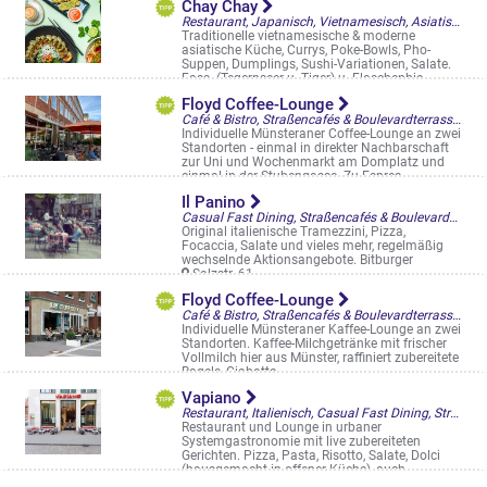
Chay Chay
Restaurant, Japanisch, Vietnamesisch, Asiatisch, Vegan/vegetarisch, Bowls, Straßencafés & Boulevardterrassen
Traditionelle vietnamesische & moderne
asiatische Küche, Currys, Poke-Bowls, Pho-
Suppen, Dumplings, Sushi-Variationen, Salate.
Fass- (Tegernseer u. Tiger) u. Flaschenbie ...
Frauenstr. 51
Floyd Coffee-Lounge
Café & Bistro, Straßencafés & Boulevardterrassen
Individuelle Münsteraner Coffee-Lounge an zwei
Standorten - einmal in direkter Nachbarschaft
zur Uni und Wochenmarkt am Domplatz und
einmal in der Stubengasse. Zu Espres ...
Domplatz 6-7
Il Panino
Casual Fast Dining, Straßencafés & Boulevardterrassen
Original italienische Tramezzini, Pizza,
Focaccia, Salate und vieles mehr, regelmäßig
wechselnde Aktionsangebote. Bitburger
Salzstr. 61
Floyd Coffee-Lounge
Café & Bistro, Straßencafés & Boulevardterrassen
Individuelle Münsteraner Kaffee-Lounge an zwei
Standorten. Kaffee-Milchgetränke mit frischer
Vollmilch hier aus Münster, raffiniert zubereitete
Bagels, Ciabatta, ...
Stubengasse 20
Vapiano
Restaurant, Italienisch, Casual Fast Dining, Straßencafés & Boulevardterrassen
Restaurant und Lounge in urbaner
Systemgastronomie mit live zubereiteten
Gerichten. Pizza, Pasta, Risotto, Salate, Dolci
(hausgemacht in offener Küche), auch
glutenfreie ...