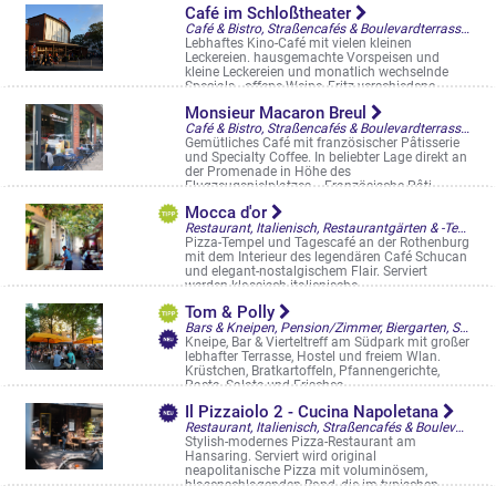
Alter Steinweg 37
Café im Schloßtheater
Café & Bistro, Straßencafés & Boulevardterrassen
Lebhaftes Kino-Café mit vielen kleinen
Leckereien. hausgemachte Vorspeisen und
kleine Leckereien und monatlich wechselnde
Specials . offene Weine, Fritz verschiedene ...
Melchersstr. 81
Monsieur Macaron Breul
Café & Bistro, Straßencafés & Boulevardterrassen
Gemütliches Café mit französischer Pâtisserie
und Specialty Coffee. In beliebter Lage direkt an
der Promenade in Höhe des
Flugzeugspielplatzes. . Französische Pâti ...
Breul 16
Mocca d'or
Restaurant, Italienisch, Restaurantgärten & -Terrassen, Straßencafés & Boulevardterrassen
Pizza-Tempel und Tagescafé an der Rothenburg
mit dem Interieur des legendären Café Schucan
und elegant-nostalgischem Flair. Serviert
werden klassisch italienische, ...
Rothenburg 14-16
Tom & Polly
Bars & Kneipen, Pension/Zimmer, Biergarten, Straßencafés & Boulevardterrassen
Kneipe, Bar & Vierteltreff am Südpark mit großer
lebhafter Terrasse, Hostel und freiem Wlan.
Krüstchen, Bratkartoffeln, Pfannengerichte,
Pasta, Salate und Frisches ...
Hammer Straße 67
Il Pizzaiolo 2 - Cucina Napoletana
Restaurant, Italienisch, Straßencafés & Boulevardterrassen
Stylish-modernes Pizza-Restaurant am
Hansaring. Serviert wird original
neapolitanische Pizza mit voluminösem,
blasenschlagenden Rand, die im typischen